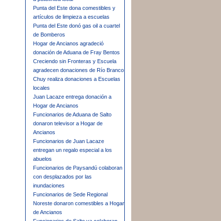
Punta del Este dona comestibles y
artículos de limpieza a escuelas
Punta del Este donó gas oil a cuartel
de Bomberos
Hogar de Ancianos agradeció
donación de Aduana de Fray Bentos
Creciendo sin Fronteras y Escuela
agradecen donaciones de Río Branco
Chuy realiza donaciones a Escuelas
locales
Juan Lacaze entrega donación a
Hogar de Ancianos
Funcionarios de Aduana de Salto
donaron televisor a Hogar de
Ancianos
Funcionarios de Juan Lacaze
entregan un regalo especial a los
abuelos
Funcionarios de Paysandú colaboran
con desplazados por las
inundaciones
Funcionarios de Sede Regional
Noreste donaron comestibles a Hogar
de Ancianos