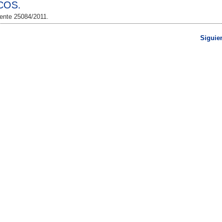
COS.
iente 25084/2011.
Siguie