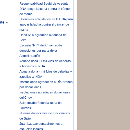
Responsabilidad Social de Aceguá
DNA apoya la lucha contra el cáncer
de mama
Diferentes actividades en la DNA para
nte »
apoyar la lucha contra el cáncer de
mama
Liceo Nº 6 agradece a Aduana de
Salto
Escuela Nº 74 del Chuy recibe
donaciones por parte de la
Administración
Aduana dona 11 mil kilos de cebollas
y boniatos a INDA
Aduana dona 4 mil kilos de cebollas y
zapallos a INDA
Instituciones agradecen a Río Branco
por donaciones
Instituciones agradecen donaciones
del Chuy
Salto colaboró con la lucha de
Lourdes
Nuevas donaciones de funcionarios
de Salto
Juan Lacaze dona alimentos a
escuelas locales