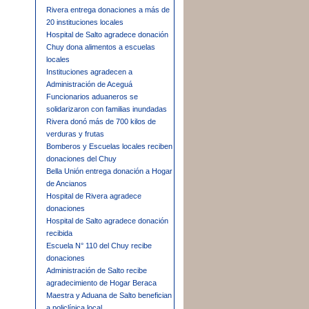
Rivera entrega donaciones a más de
20 instituciones locales
Hospital de Salto agradece donación
Chuy dona alimentos a escuelas
locales
Instituciones agradecen a
Administración de Aceguá
Funcionarios aduaneros se
solidarizaron con familias inundadas
Rivera donó más de 700 kilos de
verduras y frutas
Bomberos y Escuelas locales reciben
donaciones del Chuy
Bella Unión entrega donación a Hogar
de Ancianos
Hospital de Rivera agradece
donaciones
Hospital de Salto agradece donación
recibida
Escuela N° 110 del Chuy recibe
donaciones
Administración de Salto recibe
agradecimiento de Hogar Beraca
Maestra y Aduana de Salto benefician
a policlínica local