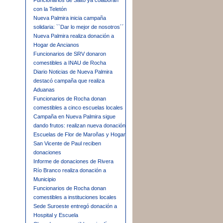
Funcionarios de Salto ya colaboran
con la Teletón
Nueva Palmira inicia campaña
solidaria: ``Dar lo mejor de nosotros´´
Nueva Palmira realiza donación a
Hogar de Ancianos
Funcionarios de SRV donaron
comestibles a INAU de Rocha
Diario Noticias de Nueva Palmira
destacó campaña que realiza
Aduanas
Funcionarios de Rocha donan
comestibles a cinco escuelas locales
Campaña en Nueva Palmira sigue
dando frutos: realizan nueva donación
Escuelas de Flor de Maroñas y Hogar
San Vicente de Paul reciben
donaciones
Informe de donaciones de Rivera
Río Branco realiza donación a
Municipio
Funcionarios de Rocha donan
comestibles a instituciones locales
Sede Suroeste entregó donación a
Hospital y Escuela