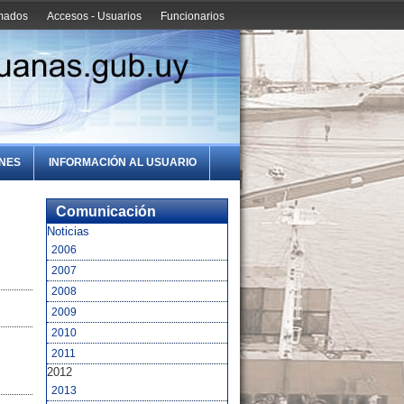
amados
Accesos - Usuarios
Funcionarios
ONES
INFORMACIÓN AL USUARIO
Comunicación
Noticias
2006
2007
2008
2009
2010
2011
2012
2013