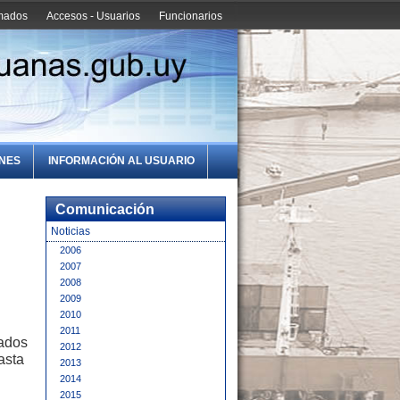
amados
Accesos - Usuarios
Funcionarios
ONES
INFORMACIÓN AL USUARIO
Comunicación
Noticias
2006
2007
2008
2009
2010
2011
nados
2012
asta
2013
2014
2015