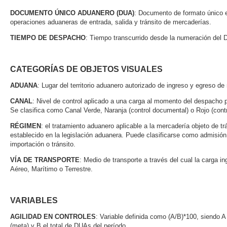
DOCUMENTO ÚNICO ADUANERO (DUA)
: Documento de formato único e
operaciones aduaneras de entrada, salida y tránsito de mercaderías.
TIEMPO DE DESPACHO
: Tiempo transcurrido desde la numeración del D
CATEGORÍAS DE OBJETOS VISUALES
ADUANA
: Lugar del territorio aduanero autorizado de ingreso y egreso d
CANAL
: Nivel de control aplicado a una carga al momento del despacho p
Se clasifica como Canal Verde, Naranja (control documental) o Rojo (contr
RÉGIMEN
: el tratamiento aduanero aplicable a la mercadería objeto de tr
establecido en la legislación aduanera. Puede clasificarse como admisión
importación o tránsito.
VÍA DE TRANSPORTE
: Medio de transporte a través del cual la carga 
Aéreo, Marítimo o Terrestre.
VARIABLES
AGILIDAD EN CONTROLES
: Variable definida como (A/B)*100, siendo
(meta) y B el total de DUAs del período.