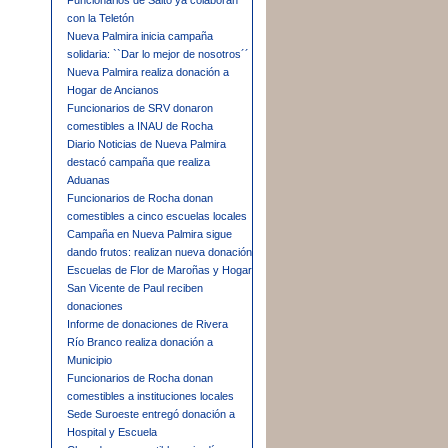
Funcionarios de Salto ya colaboran
con la Teletón
Nueva Palmira inicia campaña
solidaria: ``Dar lo mejor de nosotros´´
Nueva Palmira realiza donación a
Hogar de Ancianos
Funcionarios de SRV donaron
comestibles a INAU de Rocha
Diario Noticias de Nueva Palmira
destacó campaña que realiza
Aduanas
Funcionarios de Rocha donan
comestibles a cinco escuelas locales
Campaña en Nueva Palmira sigue
dando frutos: realizan nueva donación
Escuelas de Flor de Maroñas y Hogar
San Vicente de Paul reciben
donaciones
Informe de donaciones de Rivera
Río Branco realiza donación a
Municipio
Funcionarios de Rocha donan
comestibles a instituciones locales
Sede Suroeste entregó donación a
Hospital y Escuela