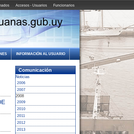
amados
Accesos - Usuarios
Funcionarios
ONES
INFORMACIÓN AL USUARIO
Comunicación
Noticias
2006
2007
2008
DE
2009
2010
2011
2012
2013