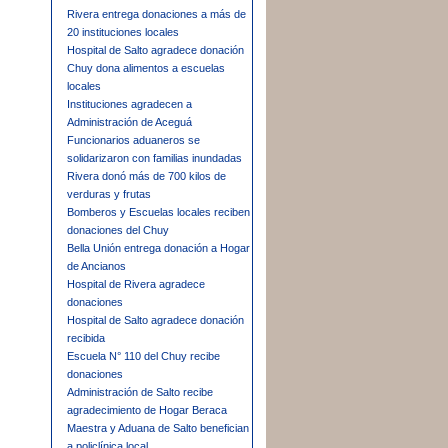
Rivera entrega donaciones a más de
20 instituciones locales
Hospital de Salto agradece donación
Chuy dona alimentos a escuelas
locales
Instituciones agradecen a
Administración de Aceguá
Funcionarios aduaneros se
solidarizaron con familias inundadas
Rivera donó más de 700 kilos de
verduras y frutas
Bomberos y Escuelas locales reciben
donaciones del Chuy
Bella Unión entrega donación a Hogar
de Ancianos
Hospital de Rivera agradece
donaciones
Hospital de Salto agradece donación
recibida
Escuela N° 110 del Chuy recibe
donaciones
Administración de Salto recibe
agradecimiento de Hogar Beraca
Maestra y Aduana de Salto benefician
a policlínica local