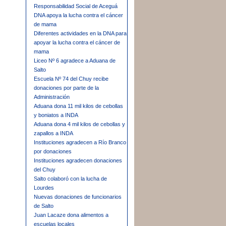
Responsabilidad Social de Aceguá
DNA apoya la lucha contra el cáncer
de mama
Diferentes actividades en la DNA para
apoyar la lucha contra el cáncer de
mama
Liceo Nº 6 agradece a Aduana de
Salto
Escuela Nº 74 del Chuy recibe
donaciones por parte de la
Administración
Aduana dona 11 mil kilos de cebollas
y boniatos a INDA
Aduana dona 4 mil kilos de cebollas y
zapallos a INDA
Instituciones agradecen a Río Branco
por donaciones
Instituciones agradecen donaciones
del Chuy
Salto colaboró con la lucha de
Lourdes
Nuevas donaciones de funcionarios
de Salto
Juan Lacaze dona alimentos a
escuelas locales