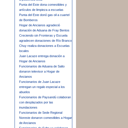
Punta del Este dona comestibles y
artículos de limpieza a escuelas
Punta del Este donó gas oil a cuartel
de Bomberos
Hogar de Ancianos agradeció
donación de Aduana de Fray Bentos
Creciendo sin Fronteras y Escuela
agradecen donaciones de Río Branco
Chuy realiza donaciones a Escuelas
locales
Juan Lacaze entrega donación a
Hogar de Ancianos
Funcionarios de Aduana de Salto
donaron televisor a Hogar de
Ancianos
Funcionarios de Juan Lacaze
entregan un regalo especial a los
abuelos
Funcionarios de Paysandú colaboran
con desplazados por las
inundaciones
Funcionarios de Sede Regional
Noreste donaron comestibles a Hogar
de Ancianos