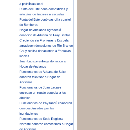
a policlínica local
Punta del Este dona comestibles y
artículos de limpieza a escuelas
Punta del Este donó gas oil a cuartel
de Bomberos
Hogar de Ancianos agradeció
donación de Aduana de Fray Bentos
Creciendo sin Fronteras y Escuela
agradecen donaciones de Río Branco
Chuy realiza donaciones a Escuelas
locales
Juan Lacaze entrega donación a
Hogar de Ancianos
Funcionarios de Aduana de Salto
donaron televisor a Hogar de
Ancianos
Funcionarios de Juan Lacaze
entregan un regalo especial a los
abuelos
Funcionarios de Paysandú colaboran
con desplazados por las
inundaciones
Funcionarios de Sede Regional
Noreste donaron comestibles a Hogar
de Ancianos