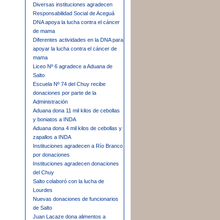
Diversas instituciones agradecen
Responsabilidad Social de Aceguá
DNA apoya la lucha contra el cáncer
de mama
Diferentes actividades en la DNA para
apoyar la lucha contra el cáncer de
mama
Liceo Nº 6 agradece a Aduana de
Salto
Escuela Nº 74 del Chuy recibe
donaciones por parte de la
Administración
Aduana dona 11 mil kilos de cebollas
y boniatos a INDA
Aduana dona 4 mil kilos de cebollas y
zapallos a INDA
Instituciones agradecen a Río Branco
por donaciones
Instituciones agradecen donaciones
del Chuy
Salto colaboró con la lucha de
Lourdes
Nuevas donaciones de funcionarios
de Salto
Juan Lacaze dona alimentos a