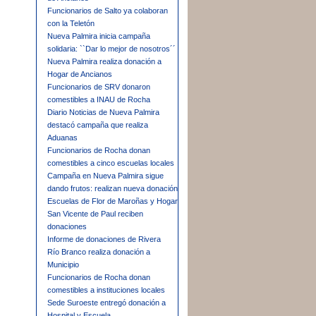
Funcionarios de Salto ya colaboran
con la Teletón
Nueva Palmira inicia campaña
solidaria: ``Dar lo mejor de nosotros´´
Nueva Palmira realiza donación a
Hogar de Ancianos
Funcionarios de SRV donaron
comestibles a INAU de Rocha
Diario Noticias de Nueva Palmira
destacó campaña que realiza
Aduanas
Funcionarios de Rocha donan
comestibles a cinco escuelas locales
Campaña en Nueva Palmira sigue
dando frutos: realizan nueva donación
Escuelas de Flor de Maroñas y Hogar
San Vicente de Paul reciben
donaciones
Informe de donaciones de Rivera
Río Branco realiza donación a
Municipio
Funcionarios de Rocha donan
comestibles a instituciones locales
Sede Suroeste entregó donación a
Hospital y Escuela