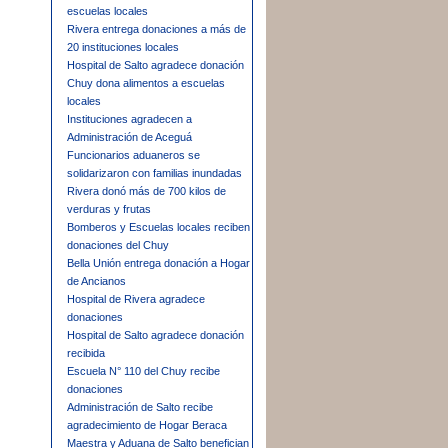
escuelas locales
Rivera entrega donaciones a más de
20 instituciones locales
Hospital de Salto agradece donación
Chuy dona alimentos a escuelas
locales
Instituciones agradecen a
Administración de Aceguá
Funcionarios aduaneros se
solidarizaron con familias inundadas
Rivera donó más de 700 kilos de
verduras y frutas
Bomberos y Escuelas locales reciben
donaciones del Chuy
Bella Unión entrega donación a Hogar
de Ancianos
Hospital de Rivera agradece
donaciones
Hospital de Salto agradece donación
recibida
Escuela N° 110 del Chuy recibe
donaciones
Administración de Salto recibe
agradecimiento de Hogar Beraca
Maestra y Aduana de Salto benefician