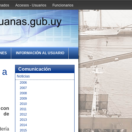
amados
Accesos - Usuarios
Funcionarios
ONES
INFORMACIÓN AL USUARIO
 a
Comunicación
Noticias
2006
2007
2008
2009
2010
 con
2011
e de
2012
2013
2014
dería
2015