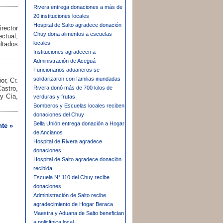
Rivera entrega donaciones a más de
20 instituciones locales
Hospital de Salto agradece donación
irector
Chuy dona alimentos a escuelas
ectual,
locales
ltados
Instituciones agradecen a
Administración de Aceguá
Funcionarios aduaneros se
solidarizaron con familias inundadas
or, Cr.
Rivera donó más de 700 kilos de
astro,
y Cía,
verduras y frutas
Bomberos y Escuelas locales reciben
donaciones del Chuy
Bella Unión entrega donación a Hogar
nte »
de Ancianos
Hospital de Rivera agradece
donaciones
Hospital de Salto agradece donación
recibida
Escuela N° 110 del Chuy recibe
donaciones
Administración de Salto recibe
agradecimiento de Hogar Beraca
Maestra y Aduana de Salto benefician
a policlínica local