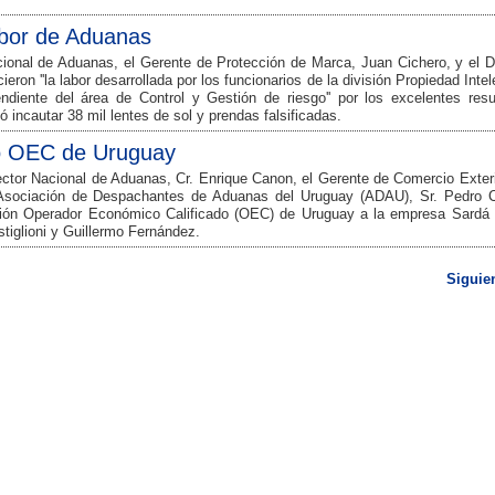
abor de Aduanas
cional de Aduanas, el Gerente de Protección de Marca, Juan Cichero, y el D
on ''la labor desarrollada por los funcionarios de la división Propiedad Intel
ndiente del área de Control y Gestión de riesgo'' por los excelentes resu
 incautar 38 mil lentes de sol y prendas falsificadas.
do OEC de Uruguay
ector Nacional de Aduanas, Cr. Enrique Canon, el Gerente de Comercio Exteri
Asociación de Despachantes de Aduanas del Uruguay (ADAU), Sr. Pedro C
cación Operador Económico Calificado (OEC) de Uruguay a la empresa Sardá 
tiglioni y Guillermo Fernández.
Siguie