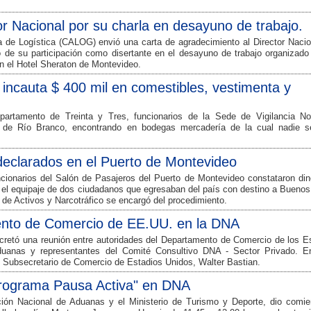
 Nacional por su charla en desayuno de trabajo.
 de Logística (CALOG) envió una carta de agradecimiento al Director Nacio
de su participación como disertante en el desayuno de trabajo organizado 
n el Hotel Sheraton de Montevideo.
 incauta $ 400 mil en comestibles, vestimenta y
partamento de Treinta y Tres, funcionarios de la Sede de Vigilancia No
e de Río Branco, encontrando en bodegas mercadería de la cual nadie s
declarados en el Puerto de Montevideo
cionarios del Salón de Pasajeros del Puerto de Montevideo constataron din
n el equipaje de dos ciudadanos que egresaban del país con destino a Buenos
 de Activos y Narcotráfico se encargó del procedimiento.
ento de Comercio de EE.UU. en la DNA
cretó una reunión entre autoridades del Departamento de Comercio de los E
duanas y representantes del Comité Consultivo DNA - Sector Privado. E
l Subsecretario de Comercio de Estadios Unidos, Walter Bastian.
Programa Pausa Activa" en DNA
ción Nacional de Aduanas y el Ministerio de Turismo y Deporte, dio comie