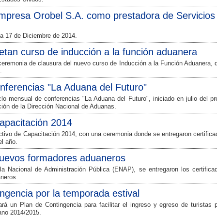
empresa Orobel S.A. como prestadora de Servicios
ha 17 de Diciembre de 2014.
tan curso de inducción a la función aduanera
 ceremonia de clausura del nuevo curso de Inducción a la Función Aduanera, d
.
onferencias "La Aduana del Futuro"
lo mensual de conferencias "La Aduana del Futuro", iniciado en julio del p
ción de la Dirección Nacional de Aduanas.
capacitación 2014
lectivo de Capacitación 2014, con una ceremonia donde se entregaron certific
el año.
 nuevos formadores aduaneros
a Nacional de Administración Pública (ENAP), se entregaron los certifica
neros.
ngencia por la temporada estival
rá un Plan de Contingencia para facilitar el ingreso y egreso de turistas p
rano 2014/2015.