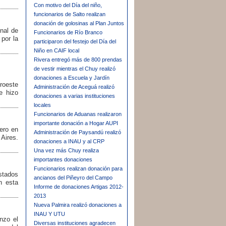
Con motivo del Día del niño,
funcionarios de Salto realizan
donación de golosinas al Plan Juntos
nal de
Funcionarios de Río Branco
por la
participaron del festejo del Día del
Niño en CAIF local
Rivera entregó más de 800 prendas
de vestir mientras el Chuy realizó
donaciones a Escuela y Jardín
roeste
Administración de Aceguá realizó
e hizo
donaciones a varias instituciones
locales
Funcionarios de Aduanas realizaron
importante donación a Hogar AUPI
ero en
Administración de Paysandú realizó
 Aires.
donaciones a INAU y al CRP
Una vez más Chuy realiza
importantes donaciones
Funcionarios realizan donación para
stados
ancianos del Piñeyro del Campo
n esta
Informe de donaciones Artigas 2012-
2013
Nueva Palmira realizó donaciones a
INAU Y UTU
nzo el
Diversas instituciones agradecen