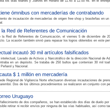
la los días Martes y Jueves en Horario de 11.45 a 12.00 hs. en el entrepi
tiene ómnibus con mercaderías de contrabando
miento de incautación de mercaderías de origen free shop y brasileñas en un
al.
e la Red de Referentes de Comunicación
e la Red de Referentes de Comunicación, el viernes 5 de diciembre de 2
ecto. La ocasión también sirvió para repasar los logros obtenidos en este pe
ctual incautó 30 mil artículos falsificados
 intelectual, Lavado de Activos y Narcotráfico de la dirección Nacional de 
traba en un depósito. Se trataba de 250 bultos que contenían 30 mil toal
 Peñarol y Nacional.
ncauta $ 1 millón en mercadería
Sede Regional de Vigilancia Norte efectuaron diversas incautaciones de pre
uarembó. Dos de los últimos procedimientos se realizaron en conjunto con pe
orreo Uruguayo
fallecimiento de dos compañeros, se han establecido dos días de duelo por 
ible retirar ni recibir envíos por ninguna de las vías habituales, así como 