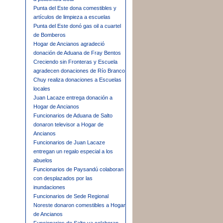
Punta del Este dona comestibles y
artículos de limpieza a escuelas
Punta del Este donó gas oil a cuartel
de Bomberos
Hogar de Ancianos agradeció
donación de Aduana de Fray Bentos
Creciendo sin Fronteras y Escuela
agradecen donaciones de Río Branco
Chuy realiza donaciones a Escuelas
locales
Juan Lacaze entrega donación a
Hogar de Ancianos
Funcionarios de Aduana de Salto
donaron televisor a Hogar de
Ancianos
Funcionarios de Juan Lacaze
entregan un regalo especial a los
abuelos
Funcionarios de Paysandú colaboran
con desplazados por las
inundaciones
Funcionarios de Sede Regional
Noreste donaron comestibles a Hogar
de Ancianos