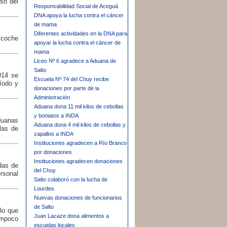
so del
Responsabilidad Social de Aceguá
DNA apoya la lucha contra el cáncer
de mama
Diferentes actividades en la DNA para
 coche
apoyar la lucha contra el cáncer de
mama
Liceo Nº 6 agradece a Aduana de
Salto
014 se
Escuela Nº 74 del Chuy recibe
ríodo y
donaciones por parte de la
Administración
Aduana dona 11 mil kilos de cebollas
y boniatos a INDA
Aduanas
Aduana dona 4 mil kilos de cebollas y
las de
zapallos a INDA
Instituciones agradecen a Río Branco
por donaciones
Instituciones agradecen donaciones
ndas de
del Chuy
rsonal
Salto colaboró con la lucha de
Lourdes
Nuevas donaciones de funcionarios
de Salto
lo que
Juan Lacaze dona alimentos a
tampoco
escuelas locales