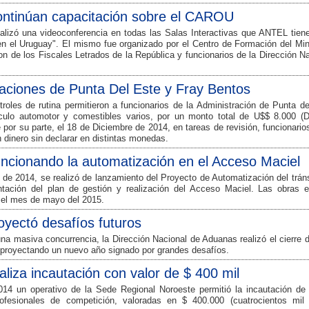
ontinúan capacitación sobre el CAROU
alizó una videoconferencia en todas las Salas Interactivas que ANTEL tiene
n el Uruguay". El mismo fue organizado por el Centro de Formación del Mini
ron de los Fiscales Letrados de la República y funcionarios de la Dirección N
raciones de Punta Del Este y Fray Bentos
roles de rutina permitieron a funcionarios de la Administración de Punta de
culo automotor y comestibles varios, por un monto total de U$$ 8.000 (D
por su parte, el 18 de Diciembre de 2014, en tareas de revisión, funcionario
 dinero sin declarar en distintas monedas.
ncionando la automatización en el Acceso Maciel
 de 2014, se realizó de lanzamiento del Proyecto de Automatización del trán
tación del plan de gestión y realización del Acceso Maciel. Las obras e
 el mes de mayo del 2015.
oyectó desafíos futuros
na masiva concurrencia, la Dirección Nacional de Aduanas realizó el cierre 
 proyectando un nuevo año signado por grandes desafíos.
liza incautación con valor de $ 400 mil
14 un operativo de la Sede Regional Noroeste permitió la incautación de 
ofesionales de competición, valoradas en $ 400.000 (cuatrocientos mil