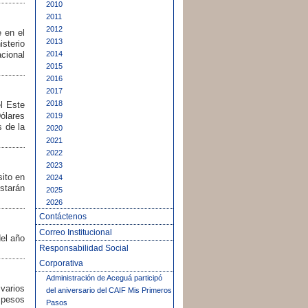
2010
2011
2012
 en el
2013
sterio
2014
acional
2015
2016
2017
2018
l Este
ólares
2019
s de la
2020
2021
2022
2023
sito en
2024
starán
2025
2026
Contáctenos
Correo Institucional
del año
Responsabilidad Social
Corporativa
Administración de Aceguá participó
varios
del aniversario del CAIF Mis Primeros
 pesos
Pasos