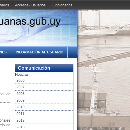
amados
Accesos - Usuarios
Funcionarios
ONES
INFORMACIÓN AL USUARIO
Comunicación
Noticias
2006
2007
2008
nal de
2009
2010
2011
ionales
2012
rdo de
2013