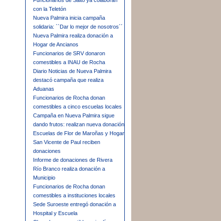
Funcionarios de Salto ya colaboran
con la Teletón
Nueva Palmira inicia campaña
solidaria: ``Dar lo mejor de nosotros´´
Nueva Palmira realiza donación a
Hogar de Ancianos
Funcionarios de SRV donaron
comestibles a INAU de Rocha
Diario Noticias de Nueva Palmira
destacó campaña que realiza
Aduanas
Funcionarios de Rocha donan
comestibles a cinco escuelas locales
Campaña en Nueva Palmira sigue
dando frutos: realizan nueva donación
Escuelas de Flor de Maroñas y Hogar
San Vicente de Paul reciben
donaciones
Informe de donaciones de Rivera
Río Branco realiza donación a
Municipio
Funcionarios de Rocha donan
comestibles a instituciones locales
Sede Suroeste entregó donación a
Hospital y Escuela