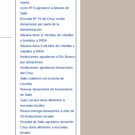
mama
Liceo Nº 6 agradece a Aduana de
Salto
Escuela Nº 74 del Chuy recibe
donaciones por parte de la
Administración
Aduana dona 11 mil kilos de cebollas
y boniatos a INDA
Aduana dona 4 mil kilos de cebollas y
zapallos a INDA
Instituciones agradecen a Río Branco
por donaciones
Instituciones agradecen donaciones
del Chuy
Salto colaboró con la lucha de
Lourdes
Nuevas donaciones de funcionarios
de Salto
Juan Lacaze dona alimentos a
escuelas locales
Rivera entrega donaciones a más de
20 instituciones locales
Hospital de Salto agradece donación
Chuy dona alimentos a escuelas
locales