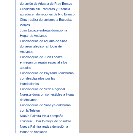
donación de Aduana de Fray Bentos
Creciendo sin Fronteras y Escuela
agradecen donaciones de Río Branco
Chuy realiza donaciones a Escuelas
locales
Juan Lacaze entrega donación a
Hogar de Ancianos
Funcionarios de Aduana de Salto
donaron televisor a Hogar de
Ancianos
Funcionarios de Juan Lacaze
entregan un regalo especial a los
abuelos
Funcionarios de Paysandú colaboran
con desplazados por las
inundaciones
Funcionarios de Sede Regional
Noreste donaron comestibles a Hogar
de Ancianos
Funcionarios de Salto ya colaboran
con la Teletón
Nueva Palmira inicia campaña
solidaria: ``Dar lo mejor de nosotros´´
Nueva Palmira realiza donación a
Hogar de Ancianos