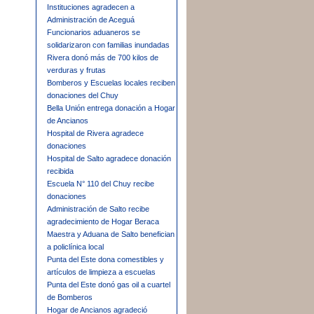
Instituciones agradecen a
Administración de Aceguá
Funcionarios aduaneros se
solidarizaron con familias inundadas
Rivera donó más de 700 kilos de
verduras y frutas
Bomberos y Escuelas locales reciben
donaciones del Chuy
Bella Unión entrega donación a Hogar
de Ancianos
Hospital de Rivera agradece
donaciones
Hospital de Salto agradece donación
recibida
Escuela N° 110 del Chuy recibe
donaciones
Administración de Salto recibe
agradecimiento de Hogar Beraca
Maestra y Aduana de Salto benefician
a policlínica local
Punta del Este dona comestibles y
artículos de limpieza a escuelas
Punta del Este donó gas oil a cuartel
de Bomberos
Hogar de Ancianos agradeció