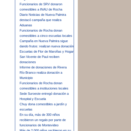
Funcionarios de SRV donaron
comestibles a INAU de Rocha
Diario Noticias de Nueva Palmira
destacó campaña que realiza
Aduanas
Funcionarios de Rocha donan
comestibles a cinco escuelas locales
Campaña en Nueva Palmira sigue
dando frutos: realizan nueva donación
Escuelas de Flor de Maroñas y Hogar
San Vicente de Paul reciben
donaciones
Informe de donaciones de Rivera
Río Branco realiza donación a
Municipio
Funcionarios de Rocha donan
comestibles a instituciones locales
Sede Suroeste entregó donación a
Hospital y Escuela
Chuy dona comestibles a jardín y
escuelas
En su día, más de 300 niños
recibieron un regalo por parte de
funcionarios de Montevideo
Más de 2.000 niños recibieron en su