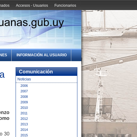
amados
Accesos - Usuarios
Funcionarios
ONES
INFORMACIÓN AL USUARIO
a
Comunicación
Noticias
2006
2007
2008
2009
2010
enzo
2011
como
2012
2013
2014
do 30
2015