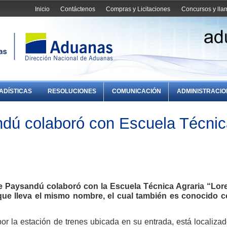
Inicio
Contáctenos
Compras y Licitaciones
Concursos y ll
ADÍSTICAS
RESOLUCIONES
COMUNICACIÓN
ADMINISTRACI
dú colaboró con Escuela Técnic
e Paysandú colaboró con la Escuela Técnica Agraria “Lor
que lleva el mismo nombre, el cual también es conocido 
or la estación de trenes ubicada en su entrada, está localiza