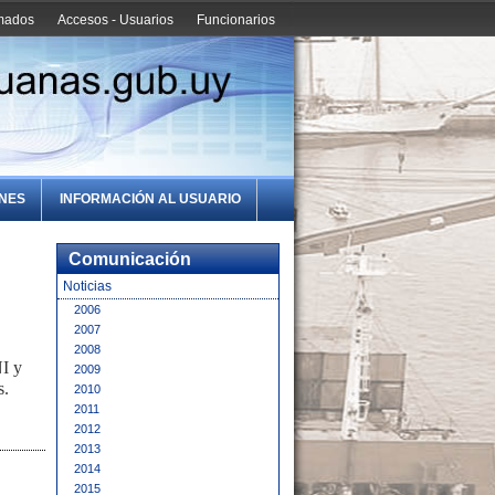
amados
Accesos - Usuarios
Funcionarios
ONES
INFORMACIÓN AL USUARIO
Comunicación
Noticias
2006
2007
2008
NI y
2009
s.
2010
2011
2012
2013
2014
2015