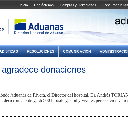
Inicio
Contáctenos
Compras y Licitaciones
Concursos y ll
ADÍSTICAS
RESOLUCIONES
COMUNICACIÓN
ADMINISTRACI
a agradece donaciones
ciónde Aduanas de Rivera, el Director del hospital, Dr. Andrés TORIA
ecieron la entrega de500 litrosde gas oil y víveres perecederos vario