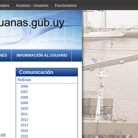
amados
Accesos - Usuarios
Funcionarios
ONES
INFORMACIÓN AL USUARIO
Comunicación
Noticias
2006
2007
2008
2009
2010
2011
2012
2013
2014
Los
2015