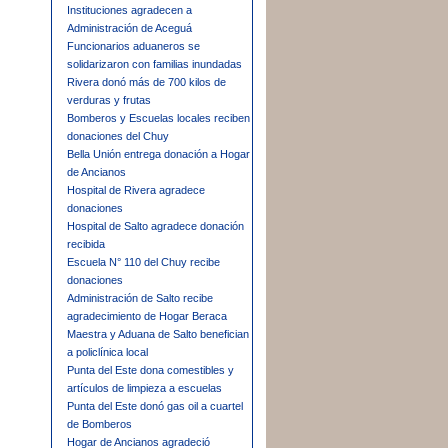
Instituciones agradecen a
Administración de Aceguá
Funcionarios aduaneros se
solidarizaron con familias inundadas
Rivera donó más de 700 kilos de
verduras y frutas
Bomberos y Escuelas locales reciben
donaciones del Chuy
Bella Unión entrega donación a Hogar
de Ancianos
Hospital de Rivera agradece
donaciones
Hospital de Salto agradece donación
recibida
Escuela N° 110 del Chuy recibe
donaciones
Administración de Salto recibe
agradecimiento de Hogar Beraca
Maestra y Aduana de Salto benefician
a policlínica local
Punta del Este dona comestibles y
artículos de limpieza a escuelas
Punta del Este donó gas oil a cuartel
de Bomberos
Hogar de Ancianos agradeció