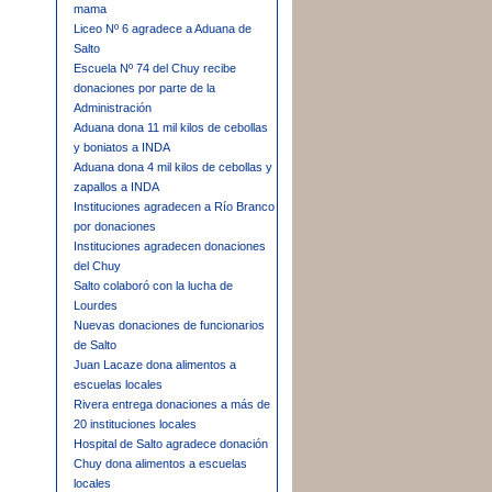
mama
Liceo Nº 6 agradece a Aduana de
Salto
Escuela Nº 74 del Chuy recibe
donaciones por parte de la
Administración
Aduana dona 11 mil kilos de cebollas
y boniatos a INDA
Aduana dona 4 mil kilos de cebollas y
zapallos a INDA
Instituciones agradecen a Río Branco
por donaciones
Instituciones agradecen donaciones
del Chuy
Salto colaboró con la lucha de
Lourdes
Nuevas donaciones de funcionarios
de Salto
Juan Lacaze dona alimentos a
escuelas locales
Rivera entrega donaciones a más de
20 instituciones locales
Hospital de Salto agradece donación
Chuy dona alimentos a escuelas
locales