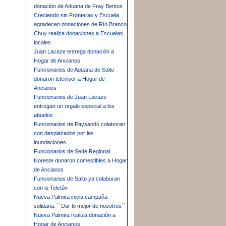
donación de Aduana de Fray Bentos
Creciendo sin Fronteras y Escuela
agradecen donaciones de Río Branco
Chuy realiza donaciones a Escuelas
locales
Juan Lacaze entrega donación a
Hogar de Ancianos
Funcionarios de Aduana de Salto
donaron televisor a Hogar de
Ancianos
Funcionarios de Juan Lacaze
entregan un regalo especial a los
abuelos
Funcionarios de Paysandú colaboran
con desplazados por las
inundaciones
Funcionarios de Sede Regional
Noreste donaron comestibles a Hogar
de Ancianos
Funcionarios de Salto ya colaboran
con la Teletón
Nueva Palmira inicia campaña
solidaria: ``Dar lo mejor de nosotros´´
Nueva Palmira realiza donación a
Hogar de Ancianos