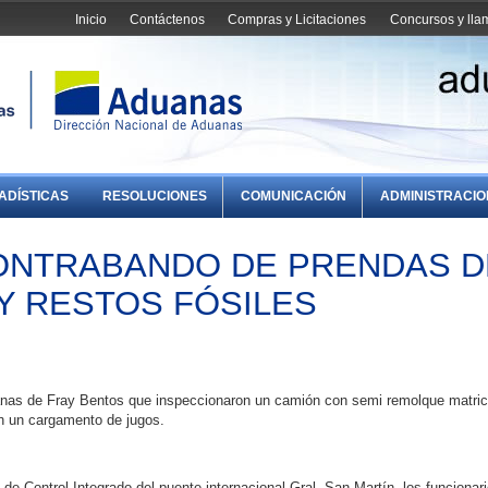
Inicio
Contáctenos
Compras y Licitaciones
Concursos y ll
ADÍSTICAS
RESOLUCIONES
COMUNICACIÓN
ADMINISTRACI
ONTRABANDO DE PRENDAS D
Y RESTOS FÓSILES
anas de Fray Bentos que inspeccionaron un camión con semi remolque matri
n un cargamento de jugos.
 de Control Integrado del puente internacional Gral. San Martín, los funcionar