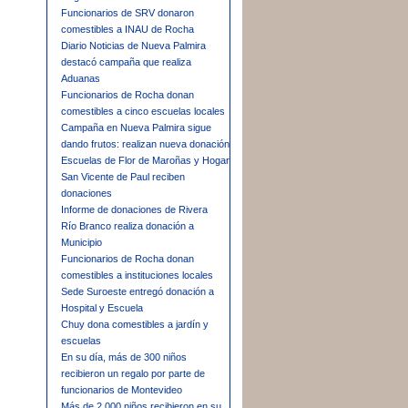
Funcionarios de SRV donaron
comestibles a INAU de Rocha
Diario Noticias de Nueva Palmira
destacó campaña que realiza
Aduanas
Funcionarios de Rocha donan
comestibles a cinco escuelas locales
Campaña en Nueva Palmira sigue
dando frutos: realizan nueva donación
Escuelas de Flor de Maroñas y Hogar
San Vicente de Paul reciben
donaciones
Informe de donaciones de Rivera
Río Branco realiza donación a
Municipio
Funcionarios de Rocha donan
comestibles a instituciones locales
Sede Suroeste entregó donación a
Hospital y Escuela
Chuy dona comestibles a jardín y
escuelas
En su día, más de 300 niños
recibieron un regalo por parte de
funcionarios de Montevideo
Más de 2.000 niños recibieron en su