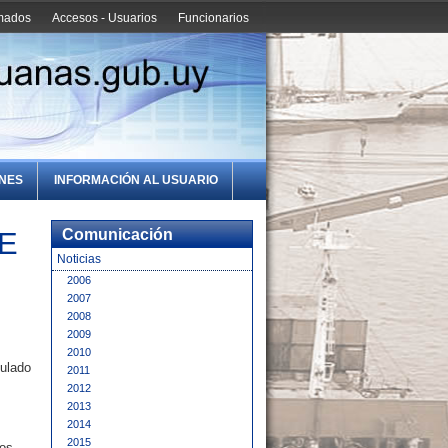
amados
Accesos - Usuarios
Funcionarios
ONES
INFORMACIÓN AL USUARIO
E
Comunicación
Noticias
2006
2007
2008
2009
2010
culado
2011
2012
2013
2014
2015
ios