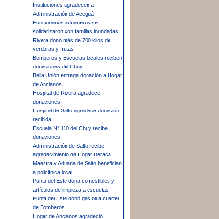
Instituciones agradecen a
Administración de Aceguá
Funcionarios aduaneros se
solidarizaron con familias inundadas
Rivera donó más de 700 kilos de
verduras y frutas
Bomberos y Escuelas locales reciben
donaciones del Chuy
Bella Unión entrega donación a Hogar
de Ancianos
Hospital de Rivera agradece
donaciones
Hospital de Salto agradece donación
recibida
Escuela N° 110 del Chuy recibe
donaciones
Administración de Salto recibe
agradecimiento de Hogar Beraca
Maestra y Aduana de Salto benefician
a policlínica local
Punta del Este dona comestibles y
artículos de limpieza a escuelas
Punta del Este donó gas oil a cuartel
de Bomberos
Hogar de Ancianos agradeció