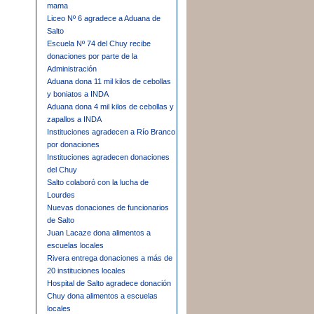
mama
Liceo Nº 6 agradece a Aduana de
Salto
Escuela Nº 74 del Chuy recibe
donaciones por parte de la
Administración
Aduana dona 11 mil kilos de cebollas
y boniatos a INDA
Aduana dona 4 mil kilos de cebollas y
zapallos a INDA
Instituciones agradecen a Río Branco
por donaciones
Instituciones agradecen donaciones
del Chuy
Salto colaboró con la lucha de
Lourdes
Nuevas donaciones de funcionarios
de Salto
Juan Lacaze dona alimentos a
escuelas locales
Rivera entrega donaciones a más de
20 instituciones locales
Hospital de Salto agradece donación
Chuy dona alimentos a escuelas
locales