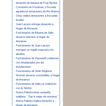
donación de Aduana de Fray Bentos
Creciendo sin Fronteras y Escuela
agradecen donaciones de Río Branco
Chuy realiza donaciones a Escuelas
locales
Juan Lacaze entrega donación a
Hogar de Ancianos
Funcionarios de Aduana de Salto
donaron televisor a Hogar de
Ancianos
Funcionarios de Juan Lacaze
entregan un regalo especial a los
abuelos
Funcionarios de Paysandú colaboran
con desplazados por las
inundaciones
Funcionarios de Sede Regional
Noreste donaron comestibles a Hogar
de Ancianos
Funcionarios de Salto ya colaboran
con la Teletón
Nueva Palmira inicia campaña
solidaria: ``Dar lo mejor de nosotros´´
Nueva Palmira realiza donación a
Hogar de Ancianos