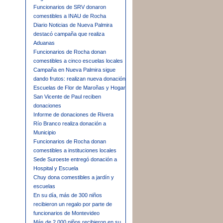
Funcionarios de SRV donaron
comestibles a INAU de Rocha
Diario Noticias de Nueva Palmira
destacó campaña que realiza
Aduanas
Funcionarios de Rocha donan
comestibles a cinco escuelas locales
Campaña en Nueva Palmira sigue
dando frutos: realizan nueva donación
Escuelas de Flor de Maroñas y Hogar
San Vicente de Paul reciben
donaciones
Informe de donaciones de Rivera
Río Branco realiza donación a
Municipio
Funcionarios de Rocha donan
comestibles a instituciones locales
Sede Suroeste entregó donación a
Hospital y Escuela
Chuy dona comestibles a jardín y
escuelas
En su día, más de 300 niños
recibieron un regalo por parte de
funcionarios de Montevideo
Más de 2.000 niños recibieron en su