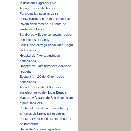
Instituciones agradecen a
Administración de Aceguá
Funcionarios aduaneros se
solidarizaron con familias inundadas
Rivera donó más de 700 kilos de
verduras y frutas
Bomberos y Escuelas locales reciben
donaciones del Chuy
Bella Unión entrega donación a Hogar
de Ancianos
Hospital de Rivera agradece
donaciones
Hospital de Salto agradece donación
recibida
Escuela N° 110 del Chuy recibe
donaciones
Administración de Salto recibe
agradecimiento de Hogar Beraca
Maestra y Aduana de Salto benefician
a policlínica local
Punta del Este dona comestibles y
artículos de limpieza a escuelas
Punta del Este donó gas oil a cuartel
de Bomberos
Hogar de Ancianos agradeció