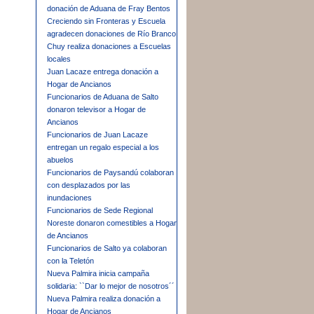
donación de Aduana de Fray Bentos
Creciendo sin Fronteras y Escuela
agradecen donaciones de Río Branco
Chuy realiza donaciones a Escuelas
locales
Juan Lacaze entrega donación a
Hogar de Ancianos
Funcionarios de Aduana de Salto
donaron televisor a Hogar de
Ancianos
Funcionarios de Juan Lacaze
entregan un regalo especial a los
abuelos
Funcionarios de Paysandú colaboran
con desplazados por las
inundaciones
Funcionarios de Sede Regional
Noreste donaron comestibles a Hogar
de Ancianos
Funcionarios de Salto ya colaboran
con la Teletón
Nueva Palmira inicia campaña
solidaria: ``Dar lo mejor de nosotros´´
Nueva Palmira realiza donación a
Hogar de Ancianos