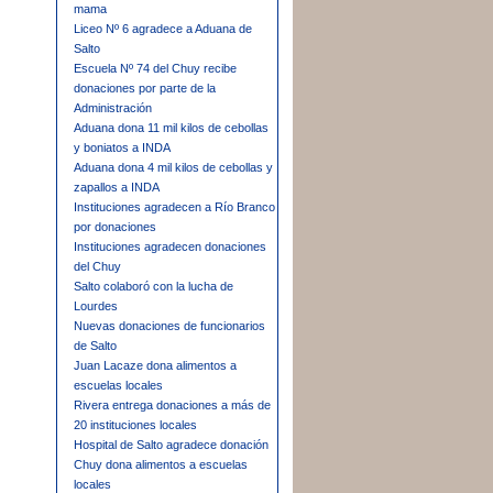
mama
Liceo Nº 6 agradece a Aduana de
Salto
Escuela Nº 74 del Chuy recibe
donaciones por parte de la
Administración
Aduana dona 11 mil kilos de cebollas
y boniatos a INDA
Aduana dona 4 mil kilos de cebollas y
zapallos a INDA
Instituciones agradecen a Río Branco
por donaciones
Instituciones agradecen donaciones
del Chuy
Salto colaboró con la lucha de
Lourdes
Nuevas donaciones de funcionarios
de Salto
Juan Lacaze dona alimentos a
escuelas locales
Rivera entrega donaciones a más de
20 instituciones locales
Hospital de Salto agradece donación
Chuy dona alimentos a escuelas
locales