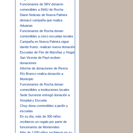
Funcionarios de SRV donaron
comestibles a INAU de Rocha
Diario Noticias de Nueva Palmira
destacó campaña que realiza
Aduanas
Funcionarios de Rocha donan
comestibles a cinco escuelas locales
Campaña en Nueva Palmira sigue
dando frutos: realizan nueva donación
Escuelas de Flor de Maroñas y Hogar
San Vicente de Paul reciben
donaciones
Informe de donaciones de Rivera
Río Branco realiza donación a
Municipio
Funcionarios de Rocha donan
comestibles a instituciones locales
Sede Suroeste entregó donación a
Hospital y Escuela
Chuy dona comestibles a jardín y
escuelas
En su día, más de 300 niños
recibieron un regalo por parte de
funcionarios de Montevideo
Más de 2.000 niños recibieron en su