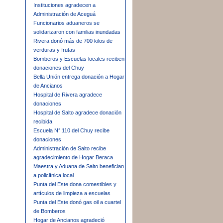
Instituciones agradecen a
Administración de Aceguá
Funcionarios aduaneros se
solidarizaron con familias inundadas
Rivera donó más de 700 kilos de
verduras y frutas
Bomberos y Escuelas locales reciben
donaciones del Chuy
Bella Unión entrega donación a Hogar
de Ancianos
Hospital de Rivera agradece
donaciones
Hospital de Salto agradece donación
recibida
Escuela N° 110 del Chuy recibe
donaciones
Administración de Salto recibe
agradecimiento de Hogar Beraca
Maestra y Aduana de Salto benefician
a policlínica local
Punta del Este dona comestibles y
artículos de limpieza a escuelas
Punta del Este donó gas oil a cuartel
de Bomberos
Hogar de Ancianos agradeció