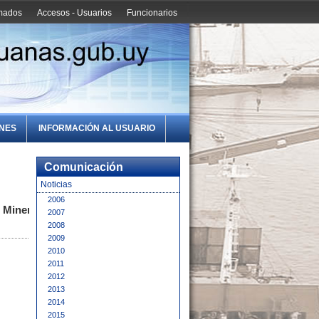
amados
Accesos - Usuarios
Funcionarios
ONES
INFORMACIÓN AL USUARIO
Comunicación
Noticias
2006
 Minería
2007
2008
2009
2010
2011
2012
2013
2014
2015