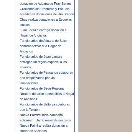
donación de Aduana de Fray Bentos
Creciendo sin Fronteras y Escuela
agradecen donaciones de Río Branco
Chuy realiza donaciones a Escuelas
locales
Juan Lacaze entrega donación a
Hogar de Ancianos
Funcionarios de Aduana de Salto
donaron televisor a Hogar de
Ancianos
Funcionarios de Juan Lacaze
entregan un regalo especial a los
abuelos
Funcionarios de Paysandú colaboran
con desplazados por las
inundaciones
Funcionarios de Sede Regional
Noreste donaron comestibles a Hogar
de Ancianos
Funcionarios de Salto ya colaboran
con la Teletón
Nueva Palmira inicia campaña
solidaria: ``Dar lo mejor de nosotros´´
Nueva Palmira realiza donación a
Hogar de Ancianos