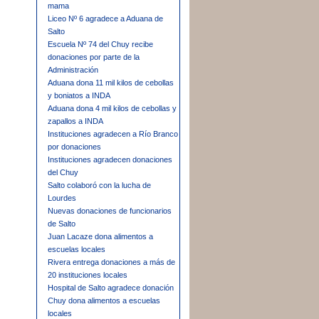
mama
Liceo Nº 6 agradece a Aduana de
Salto
Escuela Nº 74 del Chuy recibe
donaciones por parte de la
Administración
Aduana dona 11 mil kilos de cebollas
y boniatos a INDA
Aduana dona 4 mil kilos de cebollas y
zapallos a INDA
Instituciones agradecen a Río Branco
por donaciones
Instituciones agradecen donaciones
del Chuy
Salto colaboró con la lucha de
Lourdes
Nuevas donaciones de funcionarios
de Salto
Juan Lacaze dona alimentos a
escuelas locales
Rivera entrega donaciones a más de
20 instituciones locales
Hospital de Salto agradece donación
Chuy dona alimentos a escuelas
locales