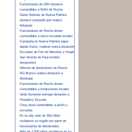
Funcionarios de SRV donaron
comestibles a INAU de Rocha
Diario Noticias de Nueva Palmira
destacó campaña que realiza
Aduanas
Funcionarios de Rocha donan
comestibles a cinco escuelas locales
Campaña en Nueva Palmira sigue
dando frutos: realizan nueva donación
Escuelas de Flor de Maroñas y Hogar
San Vicente de Paul reciben
donaciones
Informe de donaciones de Rivera
Río Branco realiza donación a
Municipio
Funcionarios de Rocha donan
comestibles a instituciones locales
Sede Suroeste entregó donación a
Hospital y Escuela
Chuy dona comestibles a jardín y
escuelas
En su día, más de 300 niños
recibieron un regalo por parte de
funcionarios de Montevideo
Más de 2.000 niños recibieron en su