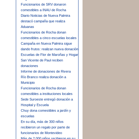
Funcionarios de SRV donaron
comestibles a INAU de Rocha
Diario Noticias de Nueva Palmira
destacó campaña que realiza
Aduanas
Funcionarios de Rocha donan
comestibles a cinco escuelas locales
Campaña en Nueva Palmira sigue
dando frutos: realizan nueva donación
Escuelas de Flor de Maroñas y Hogar
San Vicente de Paul reciben
donaciones
Informe de donaciones de Rivera
Río Branco realiza donación a
Municipio
Funcionarios de Rocha donan
comestibles a instituciones locales
Sede Suroeste entregó donación a
Hospital y Escuela
Chuy dona comestibles a jardín y
escuelas
En su día, más de 300 niños
recibieron un regalo por parte de
funcionarios de Montevideo
Más de 2.000 niños recibieron en su