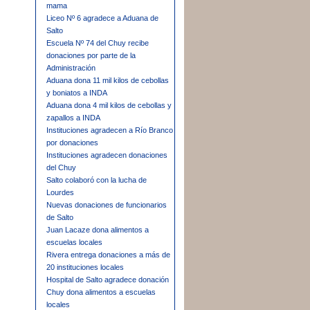
mama
Liceo Nº 6 agradece a Aduana de
Salto
Escuela Nº 74 del Chuy recibe
donaciones por parte de la
Administración
Aduana dona 11 mil kilos de cebollas
y boniatos a INDA
Aduana dona 4 mil kilos de cebollas y
zapallos a INDA
Instituciones agradecen a Río Branco
por donaciones
Instituciones agradecen donaciones
del Chuy
Salto colaboró con la lucha de
Lourdes
Nuevas donaciones de funcionarios
de Salto
Juan Lacaze dona alimentos a
escuelas locales
Rivera entrega donaciones a más de
20 instituciones locales
Hospital de Salto agradece donación
Chuy dona alimentos a escuelas
locales