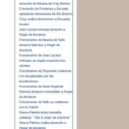
donación de Aduana de Fray Bentos
Creciendo sin Fronteras y Escuela
agradecen donaciones de Río Branco
Chuy realiza donaciones a Escuelas
locales
Juan Lacaze entrega donación a
Hogar de Ancianos
Funcionarios de Aduana de Salto
donaron televisor a Hogar de
Ancianos
Funcionarios de Juan Lacaze
entregan un regalo especial a los
abuelos
Funcionarios de Paysandú colaboran
con desplazados por las
inundaciones
Funcionarios de Sede Regional
Noreste donaron comestibles a Hogar
de Ancianos
Funcionarios de Salto ya colaboran
con la Teletón
Nueva Palmira inicia campaña
solidaria: ``Dar lo mejor de nosotros´´
Nueva Palmira realiza donación a
Hogar de Ancianos