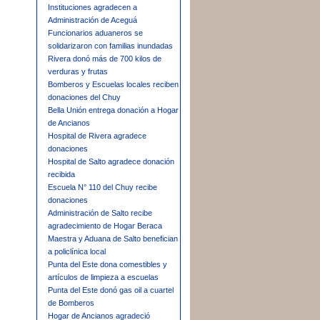
Instituciones agradecen a
Administración de Aceguá
Funcionarios aduaneros se
solidarizaron con familias inundadas
Rivera donó más de 700 kilos de
verduras y frutas
Bomberos y Escuelas locales reciben
donaciones del Chuy
Bella Unión entrega donación a Hogar
de Ancianos
Hospital de Rivera agradece
donaciones
Hospital de Salto agradece donación
recibida
Escuela N° 110 del Chuy recibe
donaciones
Administración de Salto recibe
agradecimiento de Hogar Beraca
Maestra y Aduana de Salto benefician
a policlínica local
Punta del Este dona comestibles y
artículos de limpieza a escuelas
Punta del Este donó gas oil a cuartel
de Bomberos
Hogar de Ancianos agradeció