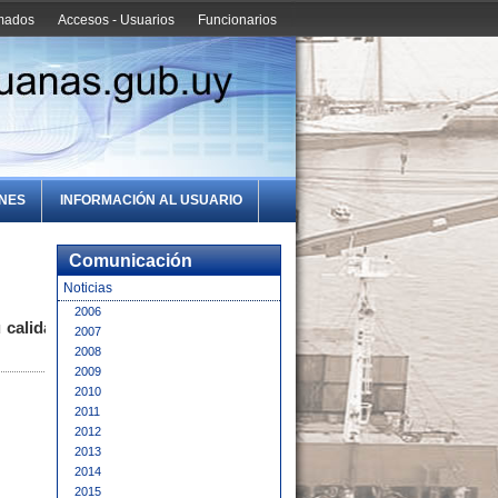
amados
Accesos - Usuarios
Funcionarios
ONES
INFORMACIÓN AL USUARIO
Comunicación
Noticias
2006
 calidad
2007
2008
2009
2010
2011
2012
2013
2014
2015