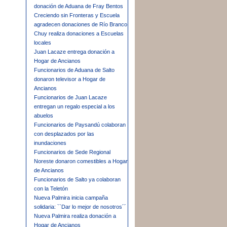
donación de Aduana de Fray Bentos
Creciendo sin Fronteras y Escuela
agradecen donaciones de Río Branco
Chuy realiza donaciones a Escuelas
locales
Juan Lacaze entrega donación a
Hogar de Ancianos
Funcionarios de Aduana de Salto
donaron televisor a Hogar de
Ancianos
Funcionarios de Juan Lacaze
entregan un regalo especial a los
abuelos
Funcionarios de Paysandú colaboran
con desplazados por las
inundaciones
Funcionarios de Sede Regional
Noreste donaron comestibles a Hogar
de Ancianos
Funcionarios de Salto ya colaboran
con la Teletón
Nueva Palmira inicia campaña
solidaria: ``Dar lo mejor de nosotros´´
Nueva Palmira realiza donación a
Hogar de Ancianos