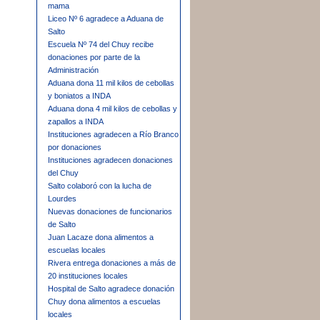
mama
Liceo Nº 6 agradece a Aduana de
Salto
Escuela Nº 74 del Chuy recibe
donaciones por parte de la
Administración
Aduana dona 11 mil kilos de cebollas
y boniatos a INDA
Aduana dona 4 mil kilos de cebollas y
zapallos a INDA
Instituciones agradecen a Río Branco
por donaciones
Instituciones agradecen donaciones
del Chuy
Salto colaboró con la lucha de
Lourdes
Nuevas donaciones de funcionarios
de Salto
Juan Lacaze dona alimentos a
escuelas locales
Rivera entrega donaciones a más de
20 instituciones locales
Hospital de Salto agradece donación
Chuy dona alimentos a escuelas
locales