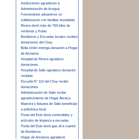
Instituciones agradecen a
Administración de Aceguá
Funcionarios aduaneros se
solidarizaron con familias inundadas
Rivera donó más de 700 kilos de
verduras y frutas
Bomberos y Escuelas locales reciben
donaciones del Chuy
Bella Unión entrega donación a Hogar
de Ancianos
Hospital de Rivera agradece
donaciones
Hospital de Salto agradece donación
recibida
Escuela N° 110 del Chuy recibe
donaciones
Administración de Salto recibe
agradecimiento de Hogar Beraca
Maestra y Aduana de Salto benefician
a policlínica local
Punta del Este dona comestibles y
artículos de limpieza a escuelas
Punta del Este donó gas oil a cuartel
de Bomberos
Hogar de Ancianos agradeció