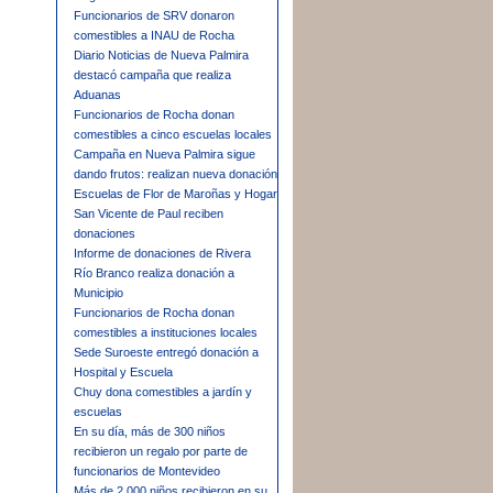
Funcionarios de SRV donaron
comestibles a INAU de Rocha
Diario Noticias de Nueva Palmira
destacó campaña que realiza
Aduanas
Funcionarios de Rocha donan
comestibles a cinco escuelas locales
Campaña en Nueva Palmira sigue
dando frutos: realizan nueva donación
Escuelas de Flor de Maroñas y Hogar
San Vicente de Paul reciben
donaciones
Informe de donaciones de Rivera
Río Branco realiza donación a
Municipio
Funcionarios de Rocha donan
comestibles a instituciones locales
Sede Suroeste entregó donación a
Hospital y Escuela
Chuy dona comestibles a jardín y
escuelas
En su día, más de 300 niños
recibieron un regalo por parte de
funcionarios de Montevideo
Más de 2.000 niños recibieron en su