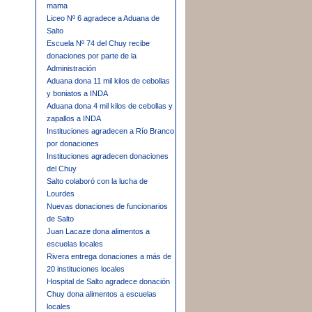
mama
Liceo Nº 6 agradece a Aduana de
Salto
Escuela Nº 74 del Chuy recibe
donaciones por parte de la
Administración
Aduana dona 11 mil kilos de cebollas
y boniatos a INDA
Aduana dona 4 mil kilos de cebollas y
zapallos a INDA
Instituciones agradecen a Río Branco
por donaciones
Instituciones agradecen donaciones
del Chuy
Salto colaboró con la lucha de
Lourdes
Nuevas donaciones de funcionarios
de Salto
Juan Lacaze dona alimentos a
escuelas locales
Rivera entrega donaciones a más de
20 instituciones locales
Hospital de Salto agradece donación
Chuy dona alimentos a escuelas
locales