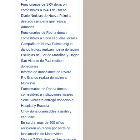
Funcionarios de SRV donaron
comestibles a INAU de Rocha
Diario Noticias de Nueva Palmira
destacó campaña que realiza
Aduanas
Funcionarios de Rocha donan
comestibles a cinco escuelas locales
Campaña en Nueva Palmira sigue
dando frutos: realizan nueva donación
Escuelas de Flor de Maroñas y Hogar
San Vicente de Paul reciben
donaciones
Informe de donaciones de Rivera
Río Branco realiza donación a
Municipio
Funcionarios de Rocha donan
comestibles a instituciones locales
Sede Suroeste entregó donación a
Hospital y Escuela
Chuy dona comestibles a jardín y
escuelas
En su día, más de 300 niños
recibieron un regalo por parte de
funcionarios de Montevideo
Más de 2.000 niños recibieron en su