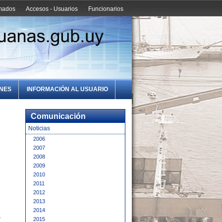
amados
Accesos - Usuarios
Funcionarios
ONES
INFORMACIÓN AL USUARIO
Comunicación
Noticias
2006
2007
2008
2009
2010
2011
2012
2013
2014
,
2015