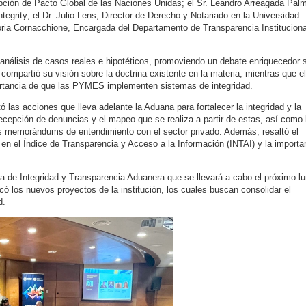
pción de Pacto Global de las Naciones Unidas; el Sr. Leandro Arreagada Pal
tegrity; el Dr. Julio Lens, Director de Derecho y Notariado en la Universidad
toria Cornacchione, Encargada del Departamento de Transparencia Instituciona
n análisis de casos reales e hipotéticos, promoviendo un debate enriquecedor 
s compartió su visión sobre la doctrina existente en la materia, mientras que el
rtancia de que las PYMES implementen sistemas de integridad.
ó las acciones que lleva adelante la Aduana para fortalecer la integridad y la
ecepción de denuncias y el mapeo que se realiza a partir de estas, así como 
os memorándums de entendimiento con el sector privado. Además, resaltó el
 en el Índice de Transparencia y Acceso a la Información (INTAI) y la importa
da de Integridad y Transparencia Aduanera que se llevará a cabo el próximo l
có los nuevos proyectos de la institución, los cuales buscan consolidar el
d.