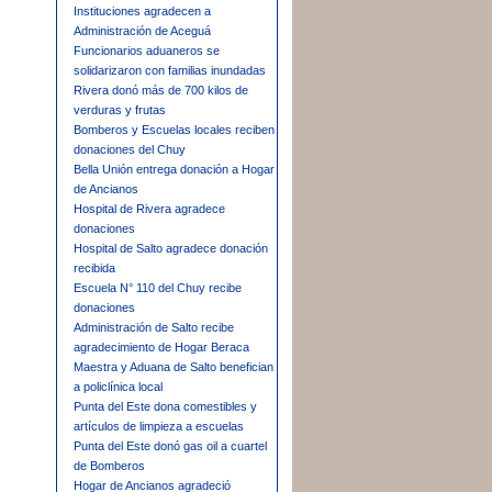
Instituciones agradecen a
Administración de Aceguá
Funcionarios aduaneros se
solidarizaron con familias inundadas
Rivera donó más de 700 kilos de
verduras y frutas
Bomberos y Escuelas locales reciben
donaciones del Chuy
Bella Unión entrega donación a Hogar
de Ancianos
Hospital de Rivera agradece
donaciones
Hospital de Salto agradece donación
recibida
Escuela N° 110 del Chuy recibe
donaciones
Administración de Salto recibe
agradecimiento de Hogar Beraca
Maestra y Aduana de Salto benefician
a policlínica local
Punta del Este dona comestibles y
artículos de limpieza a escuelas
Punta del Este donó gas oil a cuartel
de Bomberos
Hogar de Ancianos agradeció