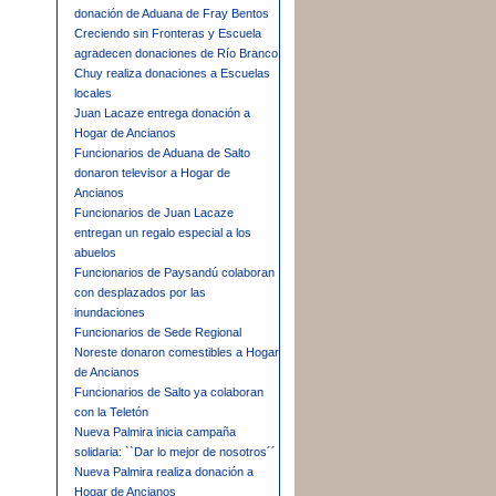
donación de Aduana de Fray Bentos
Creciendo sin Fronteras y Escuela
agradecen donaciones de Río Branco
Chuy realiza donaciones a Escuelas
locales
Juan Lacaze entrega donación a
Hogar de Ancianos
Funcionarios de Aduana de Salto
donaron televisor a Hogar de
Ancianos
Funcionarios de Juan Lacaze
entregan un regalo especial a los
abuelos
Funcionarios de Paysandú colaboran
con desplazados por las
inundaciones
Funcionarios de Sede Regional
Noreste donaron comestibles a Hogar
de Ancianos
Funcionarios de Salto ya colaboran
con la Teletón
Nueva Palmira inicia campaña
solidaria: ``Dar lo mejor de nosotros´´
Nueva Palmira realiza donación a
Hogar de Ancianos