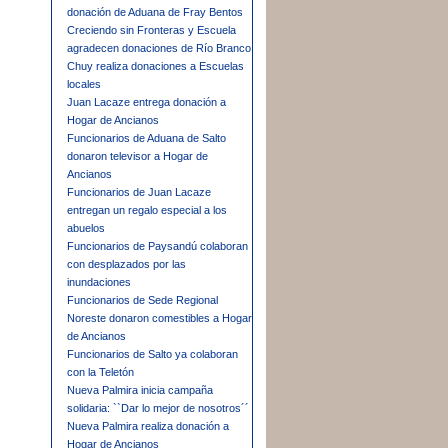
donación de Aduana de Fray Bentos
Creciendo sin Fronteras y Escuela
agradecen donaciones de Río Branco
Chuy realiza donaciones a Escuelas
locales
Juan Lacaze entrega donación a
Hogar de Ancianos
Funcionarios de Aduana de Salto
donaron televisor a Hogar de
Ancianos
Funcionarios de Juan Lacaze
entregan un regalo especial a los
abuelos
Funcionarios de Paysandú colaboran
con desplazados por las
inundaciones
Funcionarios de Sede Regional
Noreste donaron comestibles a Hogar
de Ancianos
Funcionarios de Salto ya colaboran
con la Teletón
Nueva Palmira inicia campaña
solidaria: ``Dar lo mejor de nosotros´´
Nueva Palmira realiza donación a
Hogar de Ancianos