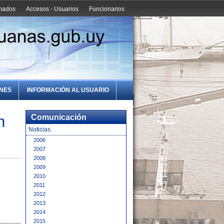
amados
Accesos - Usuarios
Funcionarios
ONES
INFORMACIÓN AL USUARIO
n
Comunicación
Noticias
2006
2007
2008
2009
2010
2011
2012
2013
2014
2015