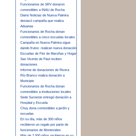
Funcionarios de SRV donaron
comestibles a INAU de Rocha
Diario Noticias de Nueva Palmira
destacó campaña que realiza
Aduanas
Funcionarios de Rocha donan
comestibles a cinco escuelas locales
Campaña en Nueva Palmira sigue
dando frutos: realizan nueva donación
Escuelas de Flor de Maroñas y Hogar
San Vicente de Paul reciben
donaciones
Informe de donaciones de Rivera
Río Branco realiza donación a
Municipio
Funcionarios de Rocha donan
comestibles a instituciones locales
Sede Suroeste entregó donación a
Hospital y Escuela
Chuy dona comestibles a jardín y
escuelas
En su día, más de 300 niños
recibieron un regalo por parte de
funcionarios de Montevideo
Más de 2.000 niños recibieron en su