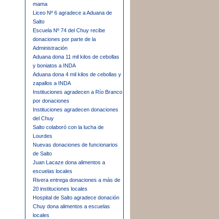
mama
Liceo Nº 6 agradece a Aduana de
Salto
Escuela Nº 74 del Chuy recibe
donaciones por parte de la
Administración
Aduana dona 11 mil kilos de cebollas
y boniatos a INDA
Aduana dona 4 mil kilos de cebollas y
zapallos a INDA
Instituciones agradecen a Río Branco
por donaciones
Instituciones agradecen donaciones
del Chuy
Salto colaboró con la lucha de
Lourdes
Nuevas donaciones de funcionarios
de Salto
Juan Lacaze dona alimentos a
escuelas locales
Rivera entrega donaciones a más de
20 instituciones locales
Hospital de Salto agradece donación
Chuy dona alimentos a escuelas
locales