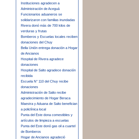
Instituciones agradecen a
Administración de Aceguá
Funcionarios aduaneros se
solidarizaron con familias inundadas
Rivera donó más de 700 kilos de
verduras y frutas
Bomberos y Escuelas locales reciben
donaciones del Chuy
Bella Unión entrega donación a Hogar
de Ancianos
Hospital de Rivera agradece
donaciones
Hospital de Salto agradece donación
recibida
Escuela N° 110 del Chuy recibe
donaciones
Administración de Salto recibe
agradecimiento de Hogar Beraca
Maestra y Aduana de Salto benefician
a policlínica local
Punta del Este dona comestibles y
artículos de limpieza a escuelas
Punta del Este donó gas oil a cuartel
de Bomberos
Hogar de Ancianos agradeció