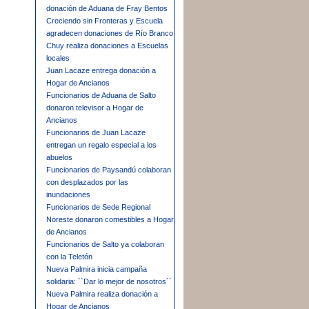
donación de Aduana de Fray Bentos
Creciendo sin Fronteras y Escuela
agradecen donaciones de Río Branco
Chuy realiza donaciones a Escuelas
locales
Juan Lacaze entrega donación a
Hogar de Ancianos
Funcionarios de Aduana de Salto
donaron televisor a Hogar de
Ancianos
Funcionarios de Juan Lacaze
entregan un regalo especial a los
abuelos
Funcionarios de Paysandú colaboran
con desplazados por las
inundaciones
Funcionarios de Sede Regional
Noreste donaron comestibles a Hogar
de Ancianos
Funcionarios de Salto ya colaboran
con la Teletón
Nueva Palmira inicia campaña
solidaria: ``Dar lo mejor de nosotros´´
Nueva Palmira realiza donación a
Hogar de Ancianos