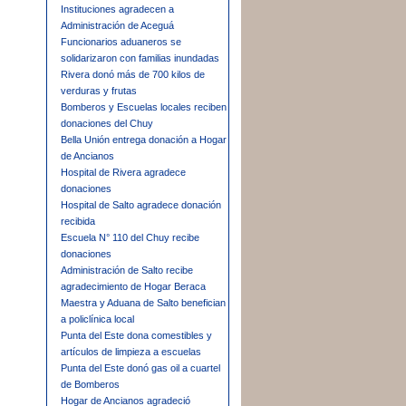
Instituciones agradecen a
Administración de Aceguá
Funcionarios aduaneros se
solidarizaron con familias inundadas
Rivera donó más de 700 kilos de
verduras y frutas
Bomberos y Escuelas locales reciben
donaciones del Chuy
Bella Unión entrega donación a Hogar
de Ancianos
Hospital de Rivera agradece
donaciones
Hospital de Salto agradece donación
recibida
Escuela N° 110 del Chuy recibe
donaciones
Administración de Salto recibe
agradecimiento de Hogar Beraca
Maestra y Aduana de Salto benefician
a policlínica local
Punta del Este dona comestibles y
artículos de limpieza a escuelas
Punta del Este donó gas oil a cuartel
de Bomberos
Hogar de Ancianos agradeció