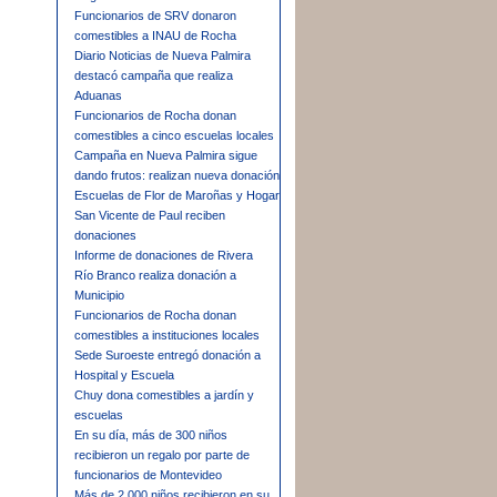
Funcionarios de SRV donaron
comestibles a INAU de Rocha
Diario Noticias de Nueva Palmira
destacó campaña que realiza
Aduanas
Funcionarios de Rocha donan
comestibles a cinco escuelas locales
Campaña en Nueva Palmira sigue
dando frutos: realizan nueva donación
Escuelas de Flor de Maroñas y Hogar
San Vicente de Paul reciben
donaciones
Informe de donaciones de Rivera
Río Branco realiza donación a
Municipio
Funcionarios de Rocha donan
comestibles a instituciones locales
Sede Suroeste entregó donación a
Hospital y Escuela
Chuy dona comestibles a jardín y
escuelas
En su día, más de 300 niños
recibieron un regalo por parte de
funcionarios de Montevideo
Más de 2.000 niños recibieron en su