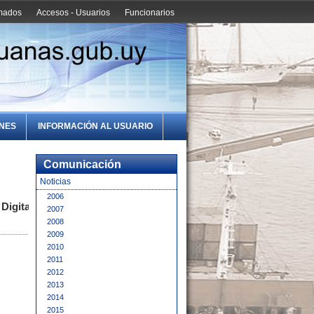
amados
Accesos - Usuarios
Funcionarios
ONES
INFORMACIÓN AL USUARIO
Comunicación
Noticias
2006
igital -
2007
2008
2009
2010
2011
2012
2013
2014
2015