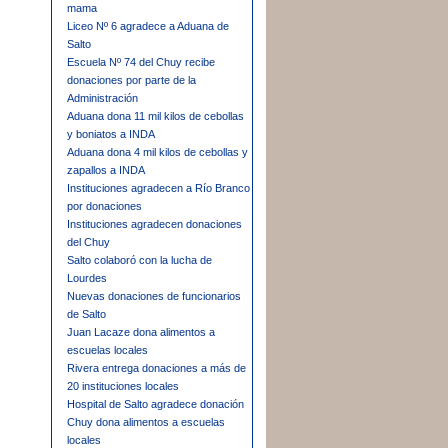
mama
Liceo Nº 6 agradece a Aduana de
Salto
Escuela Nº 74 del Chuy recibe
donaciones por parte de la
Administración
Aduana dona 11 mil kilos de cebollas
y boniatos a INDA
Aduana dona 4 mil kilos de cebollas y
zapallos a INDA
Instituciones agradecen a Río Branco
por donaciones
Instituciones agradecen donaciones
del Chuy
Salto colaboró con la lucha de
Lourdes
Nuevas donaciones de funcionarios
de Salto
Juan Lacaze dona alimentos a
escuelas locales
Rivera entrega donaciones a más de
20 instituciones locales
Hospital de Salto agradece donación
Chuy dona alimentos a escuelas
locales