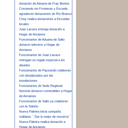
donación de Aduana de Fray Bentos
Creciendo sin Fronteras y Escuela
agradecen donaciones de Río Branco
Chuy realiza donaciones a Escuelas
locales
Juan Lacaze entrega donación a
Hogar de Ancianos
Funcionarios de Aduana de Salto
donaron televisor a Hogar de
Ancianos
Funcionarios de Juan Lacaze
entregan un regalo especial a los
abuelos
Funcionarios de Paysandú colaboran
con desplazados por las
inundaciones
Funcionarios de Sede Regional
Noreste donaron comestibles a Hogar
de Ancianos
Funcionarios de Salto ya colaboran
con la Teletón
Nueva Palmira inicia campaña
solidaria: ``Dar lo mejor de nosotros´´
Nueva Palmira realiza donación a
Hogar de Ancianos