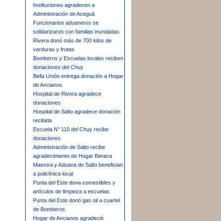
Instituciones agradecen a
Administración de Aceguá
Funcionarios aduaneros se
solidarizaron con familias inundadas
Rivera donó más de 700 kilos de
verduras y frutas
Bomberos y Escuelas locales reciben
donaciones del Chuy
Bella Unión entrega donación a Hogar
de Ancianos
Hospital de Rivera agradece
donaciones
Hospital de Salto agradece donación
recibida
Escuela N° 110 del Chuy recibe
donaciones
Administración de Salto recibe
agradecimiento de Hogar Beraca
Maestra y Aduana de Salto benefician
a policlínica local
Punta del Este dona comestibles y
artículos de limpieza a escuelas
Punta del Este donó gas oil a cuartel
de Bomberos
Hogar de Ancianos agradeció