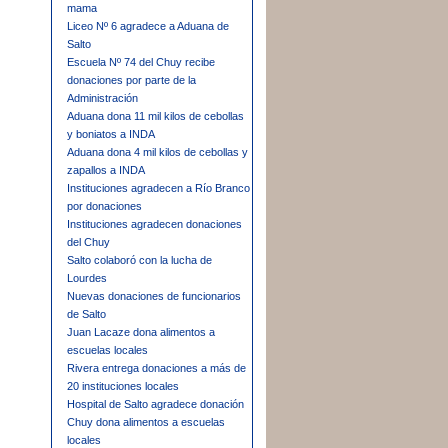
mama
Liceo Nº 6 agradece a Aduana de
Salto
Escuela Nº 74 del Chuy recibe
donaciones por parte de la
Administración
Aduana dona 11 mil kilos de cebollas
y boniatos a INDA
Aduana dona 4 mil kilos de cebollas y
zapallos a INDA
Instituciones agradecen a Río Branco
por donaciones
Instituciones agradecen donaciones
del Chuy
Salto colaboró con la lucha de
Lourdes
Nuevas donaciones de funcionarios
de Salto
Juan Lacaze dona alimentos a
escuelas locales
Rivera entrega donaciones a más de
20 instituciones locales
Hospital de Salto agradece donación
Chuy dona alimentos a escuelas
locales