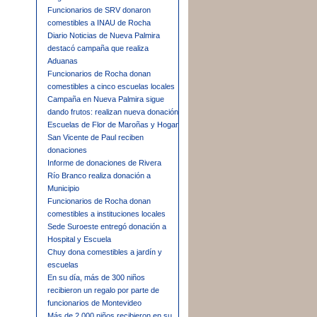
Funcionarios de SRV donaron
comestibles a INAU de Rocha
Diario Noticias de Nueva Palmira
destacó campaña que realiza
Aduanas
Funcionarios de Rocha donan
comestibles a cinco escuelas locales
Campaña en Nueva Palmira sigue
dando frutos: realizan nueva donación
Escuelas de Flor de Maroñas y Hogar
San Vicente de Paul reciben
donaciones
Informe de donaciones de Rivera
Río Branco realiza donación a
Municipio
Funcionarios de Rocha donan
comestibles a instituciones locales
Sede Suroeste entregó donación a
Hospital y Escuela
Chuy dona comestibles a jardín y
escuelas
En su día, más de 300 niños
recibieron un regalo por parte de
funcionarios de Montevideo
Más de 2.000 niños recibieron en su