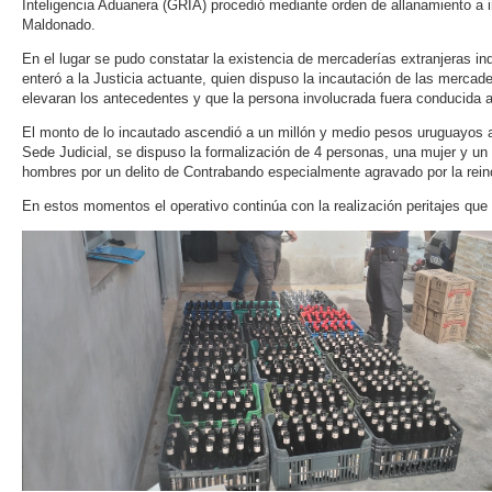
Inteligencia Aduanera (GRIA) procedió mediante orden de allanamiento a i
Maldonado.
En el lugar se pudo constatar la existencia de mercaderías extranjeras i
enteró a la Justicia actuante, quien dispuso la incautación de las merca
elevaran los antecedentes y que la persona involucrada fuera conducida a
El monto de lo incautado ascendió a un millón y medio pesos uruguayos a
Sede Judicial, se dispuso la formalización de 4 personas, una mujer y un
hombres por un delito de Contrabando especialmente agravado por la rein
En estos momentos el operativo continúa con la realización peritajes que