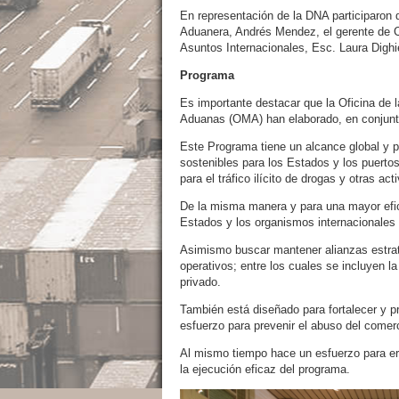
En representación de la DNA participaron d
Aduanera, Andrés Mendez, el gerente de Co
Asuntos Internacionales, Esc. Laura Dighi
Programa
Es importante destacar que la Oficina de 
Aduanas (OMA) han elaborado, en conjun
Este Programa tiene un alcance global y pr
sostenibles para los Estados y los puerto
para el tráfico ilícito de drogas y otras a
De la misma manera y para una mayor eficie
Estados y los organismos internacionales i
Asimismo buscar mantener alianzas estrat
operativos; entre los cuales se incluyen la
privado.
También está diseñado para fortalecer y pr
esfuerzo para prevenir el abuso del comerci
Al mismo tiempo hace un esfuerzo para erra
la ejecución eficaz del programa.