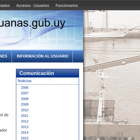
amados
Accesos - Usuarios
Funcionarios
ONES
INFORMACIÓN AL USUARIO
Comunicación
Noticias
2006
2007
2008
2009
2010
ol de
2011
2012
2013
ador
2014
2015