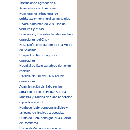
Instituciones agradecen a
Administración de Aceguá
Funcionarios aduaneros se
solidarizaron con familias inundadas
Rivera donó más de 700 kilos de
verduras y frutas
Bomberos y Escuelas locales reciben
donaciones del Chuy
Bella Unión entrega donación a Hogar
de Ancianos
Hospital de Rivera agradece
donaciones
Hospital de Salto agradece donación
recibida
Escuela N° 110 del Chuy recibe
donaciones
Administración de Salto recibe
agradecimiento de Hogar Beraca
Maestra y Aduana de Salto benefician
a policlínica local
Punta del Este dona comestibles y
artículos de limpieza a escuelas
Punta del Este donó gas oil a cuartel
de Bomberos
Hogar de Ancianos agradeció