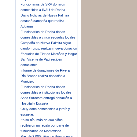
Funcionarios de SRV donaron
comestibles a INAU de Rocha
Diario Noticias de Nueva Palmira
destacó campaña que realiza
Aduanas
Funcionarios de Rocha donan
comestibles a cinco escuelas locales
Campaña en Nueva Palmira sigue
dando frutos: realizan nueva donación
Escuelas de Flor de Maroñas y Hogar
San Vicente de Paul reciben
donaciones
Informe de donaciones de Rivera
Río Branco realiza donación a
Municipio
Funcionarios de Rocha donan
comestibles a instituciones locales
Sede Suroeste entregó donación a
Hospital y Escuela
Chuy dona comestibles a jardín y
escuelas
En su día, más de 300 niños
recibieron un regalo por parte de
funcionarios de Montevideo
Más de 2.000 niños recibieron en su