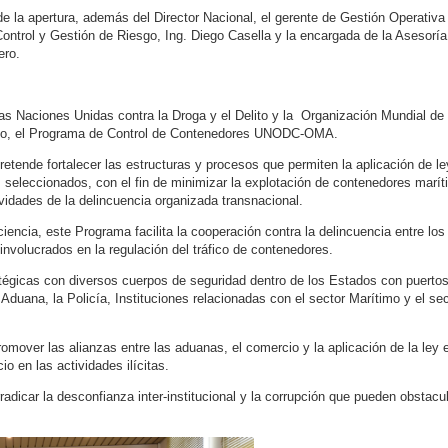
e la apertura, además del Director Nacional, el gerente de Gestión Operativa
ntrol y Gestión de Riesgo, Ing. Diego Casella y la encargada de la Asesoría
ero.
las Naciones Unidas contra la Droga y el Delito y la Organización Mundial de
to, el Programa de Control de Contenedores UNODC-OMA.
etende fortalecer las estructuras y procesos que permiten la aplicación de l
s seleccionados, con el fin de minimizar la explotación de contenedores marí
ctividades de la delincuencia organizada transnacional.
ncia, este Programa facilita la cooperación contra la delincuencia entre los
nvolucrados en la regulación del tráfico de contenedores.
égicas con diversos cuerpos de seguridad dentro de los Estados con puerto
 Aduana, la Policía, Instituciones relacionadas con el sector Marítimo y el sec
omover las alianzas entre las aduanas, el comercio y la aplicación de la ley 
o en las actividades ilícitas.
dicar la desconfianza inter-institucional y la corrupción que pueden obstacul