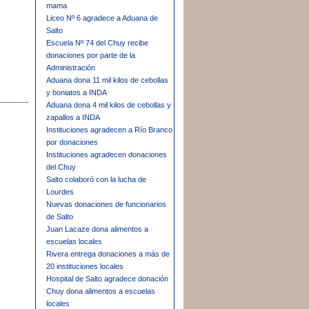
mama
Liceo Nº 6 agradece a Aduana de
Salto
Escuela Nº 74 del Chuy recibe
donaciones por parte de la
Administración
Aduana dona 11 mil kilos de cebollas
y boniatos a INDA
Aduana dona 4 mil kilos de cebollas y
zapallos a INDA
Instituciones agradecen a Río Branco
por donaciones
Instituciones agradecen donaciones
del Chuy
Salto colaboró con la lucha de
Lourdes
Nuevas donaciones de funcionarios
de Salto
Juan Lacaze dona alimentos a
escuelas locales
Rivera entrega donaciones a más de
20 instituciones locales
Hospital de Salto agradece donación
Chuy dona alimentos a escuelas
locales