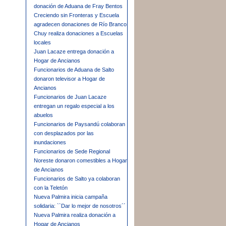
donación de Aduana de Fray Bentos
Creciendo sin Fronteras y Escuela
agradecen donaciones de Río Branco
Chuy realiza donaciones a Escuelas
locales
Juan Lacaze entrega donación a
Hogar de Ancianos
Funcionarios de Aduana de Salto
donaron televisor a Hogar de
Ancianos
Funcionarios de Juan Lacaze
entregan un regalo especial a los
abuelos
Funcionarios de Paysandú colaboran
con desplazados por las
inundaciones
Funcionarios de Sede Regional
Noreste donaron comestibles a Hogar
de Ancianos
Funcionarios de Salto ya colaboran
con la Teletón
Nueva Palmira inicia campaña
solidaria: ``Dar lo mejor de nosotros´´
Nueva Palmira realiza donación a
Hogar de Ancianos