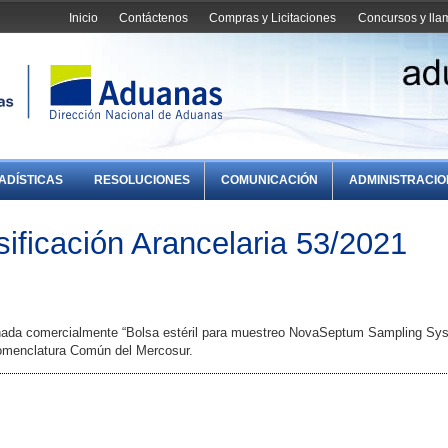
Inicio
Contáctenos
Compras y Licitaciones
Concursos y ll
ADÍSTICAS
RESOLUCIONES
COMUNICACIÓN
ADMINISTRACI
ificación Arancelaria 53/2021
inada comercialmente “Bolsa estéril para muestreo NovaSeptum Sampling Sy
Nomenclatura Común del Mercosur.