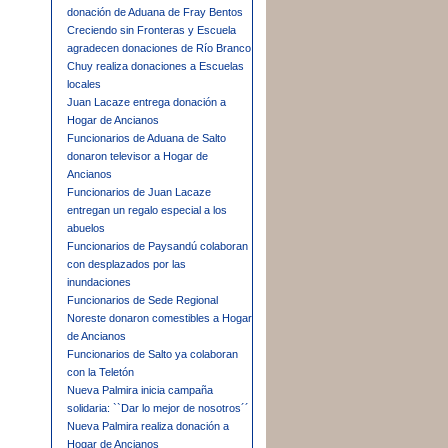
donación de Aduana de Fray Bentos
Creciendo sin Fronteras y Escuela
agradecen donaciones de Río Branco
Chuy realiza donaciones a Escuelas
locales
Juan Lacaze entrega donación a
Hogar de Ancianos
Funcionarios de Aduana de Salto
donaron televisor a Hogar de
Ancianos
Funcionarios de Juan Lacaze
entregan un regalo especial a los
abuelos
Funcionarios de Paysandú colaboran
con desplazados por las
inundaciones
Funcionarios de Sede Regional
Noreste donaron comestibles a Hogar
de Ancianos
Funcionarios de Salto ya colaboran
con la Teletón
Nueva Palmira inicia campaña
solidaria: ``Dar lo mejor de nosotros´´
Nueva Palmira realiza donación a
Hogar de Ancianos