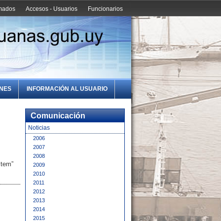
amados
Accesos - Usuarios
Funcionarios
ONES
INFORMACIÓN AL USUARIO
Comunicación
Noticias
2006
2007
2008
stem”
2009
2010
2011
2012
2013
2014
2015