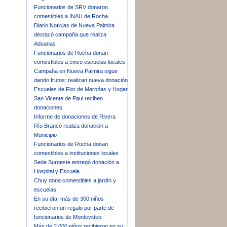
Funcionarios de SRV donaron
comestibles a INAU de Rocha
Diario Noticias de Nueva Palmira
destacó campaña que realiza
Aduanas
Funcionarios de Rocha donan
comestibles a cinco escuelas locales
Campaña en Nueva Palmira sigue
dando frutos: realizan nueva donación
Escuelas de Flor de Maroñas y Hogar
San Vicente de Paul reciben
donaciones
Informe de donaciones de Rivera
Río Branco realiza donación a
Municipio
Funcionarios de Rocha donan
comestibles a instituciones locales
Sede Suroeste entregó donación a
Hospital y Escuela
Chuy dona comestibles a jardín y
escuelas
En su día, más de 300 niños
recibieron un regalo por parte de
funcionarios de Montevideo
Más de 2.000 niños recibieron en su