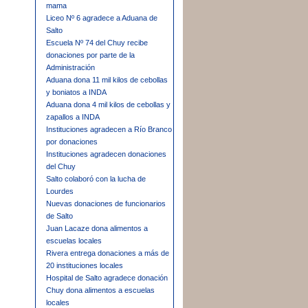
mama
Liceo Nº 6 agradece a Aduana de
Salto
Escuela Nº 74 del Chuy recibe
donaciones por parte de la
Administración
Aduana dona 11 mil kilos de cebollas
y boniatos a INDA
Aduana dona 4 mil kilos de cebollas y
zapallos a INDA
Instituciones agradecen a Río Branco
por donaciones
Instituciones agradecen donaciones
del Chuy
Salto colaboró con la lucha de
Lourdes
Nuevas donaciones de funcionarios
de Salto
Juan Lacaze dona alimentos a
escuelas locales
Rivera entrega donaciones a más de
20 instituciones locales
Hospital de Salto agradece donación
Chuy dona alimentos a escuelas
locales