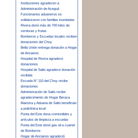
Instituciones agradecen a
Administración de Aceguá
Funcionarios aduaneros se
solidarizaron con familias inundadas
Rivera donó más de 700 kilos de
verduras y frutas
Bomberos y Escuelas locales reciben
donaciones del Chuy
Bella Unión entrega donación a Hogar
de Ancianos
Hospital de Rivera agradece
donaciones
Hospital de Salto agradece donación
recibida
Escuela N° 110 del Chuy recibe
donaciones
Administración de Salto recibe
agradecimiento de Hogar Beraca
Maestra y Aduana de Salto benefician
a policlínica local
Punta del Este dona comestibles y
artículos de limpieza a escuelas
Punta del Este donó gas oil a cuartel
de Bomberos
Hogar de Ancianos agradeció