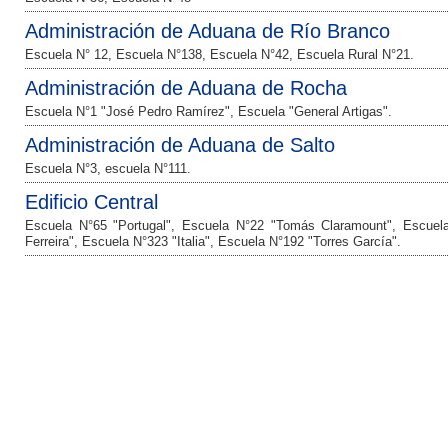
Administración de Aduana de Río Branco
Escuela N° 12, Escuela N°138, Escuela N°42, Escuela Rural N°21.
Administración de Aduana de Rocha
Escuela N°1 "José Pedro Ramírez", Escuela "General Artigas".
Administración de Aduana de Salto
Escuela N°3, escuela N°111.
Edificio Central
Escuela N°65 "Portugal", Escuela N°22 "Tomás Claramount", Escuel
Ferreira", Escuela N°323 "Italia", Escuela N°192 "Torres García".