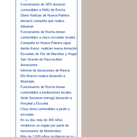
Funcionarios de SRV donaron
comestibles a INAU de Rocha
Diario Noticias de Nueva Palmira
destacó campaña que realiza
Aduanas
Funcionarios de Rocha donan
comestibles a cinco escuelas locales
Campaña en Nueva Palmira sigue
dando frutos: realizan nueva donación
Escuelas de Flor de Maroñas y Hogar
San Vicente de Paul reciben
donaciones
Informe de donaciones de Rivera
Río Branco realiza donación a
Municipio
Funcionarios de Rocha donan
comestibles a instituciones locales
Sede Suroeste entregó donación a
Hospital y Escuela
Chuy dona comestibles a jardín y
escuelas
En su día, más de 300 niños
recibieron un regalo por parte de
funcionarios de Montevideo
Más de 2.000 niños recibieron en su