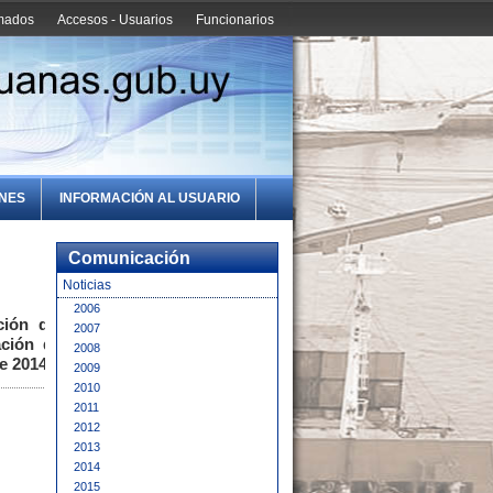
amados
Accesos - Usuarios
Funcionarios
ONES
INFORMACIÓN AL USUARIO
Comunicación
Noticias
2006
ción del
2007
ación de
2008
e 2014.
2009
2010
2011
2012
2013
2014
2015