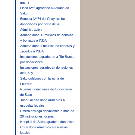
mama
Liceo Nº 6 agradece a Aduana de
Salto
Escuela Nº 74 del Chuy recibe
donaciones por parte de la
Administración
Aduana dona 11 mil kilos de cebollas
y boniatos a INDA
Aduana dona 4 mil kilos de cebollas y
zapallos a INDA
Instituciones agradecen a Río Branco
por donaciones
Instituciones agradecen donaciones
del Chuy
Salto colaboró con la lucha de
Lourdes
Nuevas donaciones de funcionarios
de Salto
Juan Lacaze dona alimentos a
escuelas locales
Rivera entrega donaciones a más de
20 instituciones locales
Hospital de Salto agradece donación
Chuy dona alimentos a escuelas
locales