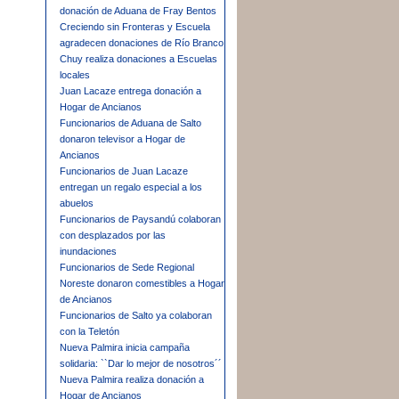
donación de Aduana de Fray Bentos
Creciendo sin Fronteras y Escuela
agradecen donaciones de Río Branco
Chuy realiza donaciones a Escuelas
locales
Juan Lacaze entrega donación a
Hogar de Ancianos
Funcionarios de Aduana de Salto
donaron televisor a Hogar de
Ancianos
Funcionarios de Juan Lacaze
entregan un regalo especial a los
abuelos
Funcionarios de Paysandú colaboran
con desplazados por las
inundaciones
Funcionarios de Sede Regional
Noreste donaron comestibles a Hogar
de Ancianos
Funcionarios de Salto ya colaboran
con la Teletón
Nueva Palmira inicia campaña
solidaria: ``Dar lo mejor de nosotros´´
Nueva Palmira realiza donación a
Hogar de Ancianos