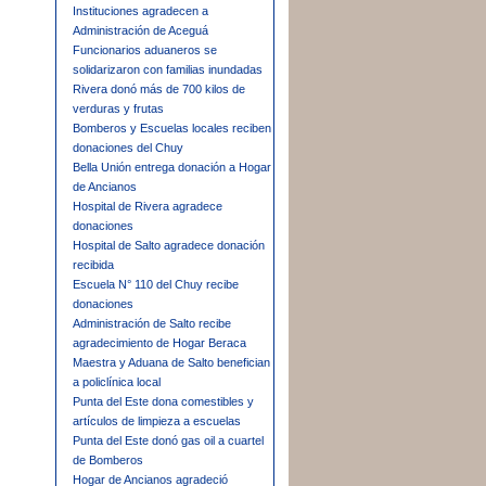
Instituciones agradecen a
Administración de Aceguá
Funcionarios aduaneros se
solidarizaron con familias inundadas
Rivera donó más de 700 kilos de
verduras y frutas
Bomberos y Escuelas locales reciben
donaciones del Chuy
Bella Unión entrega donación a Hogar
de Ancianos
Hospital de Rivera agradece
donaciones
Hospital de Salto agradece donación
recibida
Escuela N° 110 del Chuy recibe
donaciones
Administración de Salto recibe
agradecimiento de Hogar Beraca
Maestra y Aduana de Salto benefician
a policlínica local
Punta del Este dona comestibles y
artículos de limpieza a escuelas
Punta del Este donó gas oil a cuartel
de Bomberos
Hogar de Ancianos agradeció