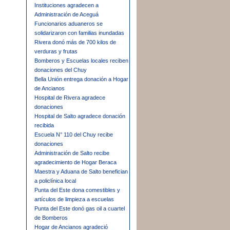
Instituciones agradecen a
Administración de Aceguá
Funcionarios aduaneros se
solidarizaron con familias inundadas
Rivera donó más de 700 kilos de
verduras y frutas
Bomberos y Escuelas locales reciben
donaciones del Chuy
Bella Unión entrega donación a Hogar
de Ancianos
Hospital de Rivera agradece
donaciones
Hospital de Salto agradece donación
recibida
Escuela N° 110 del Chuy recibe
donaciones
Administración de Salto recibe
agradecimiento de Hogar Beraca
Maestra y Aduana de Salto benefician
a policlínica local
Punta del Este dona comestibles y
artículos de limpieza a escuelas
Punta del Este donó gas oil a cuartel
de Bomberos
Hogar de Ancianos agradeció