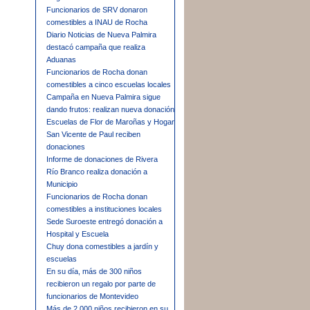
Funcionarios de SRV donaron
comestibles a INAU de Rocha
Diario Noticias de Nueva Palmira
destacó campaña que realiza
Aduanas
Funcionarios de Rocha donan
comestibles a cinco escuelas locales
Campaña en Nueva Palmira sigue
dando frutos: realizan nueva donación
Escuelas de Flor de Maroñas y Hogar
San Vicente de Paul reciben
donaciones
Informe de donaciones de Rivera
Río Branco realiza donación a
Municipio
Funcionarios de Rocha donan
comestibles a instituciones locales
Sede Suroeste entregó donación a
Hospital y Escuela
Chuy dona comestibles a jardín y
escuelas
En su día, más de 300 niños
recibieron un regalo por parte de
funcionarios de Montevideo
Más de 2.000 niños recibieron en su