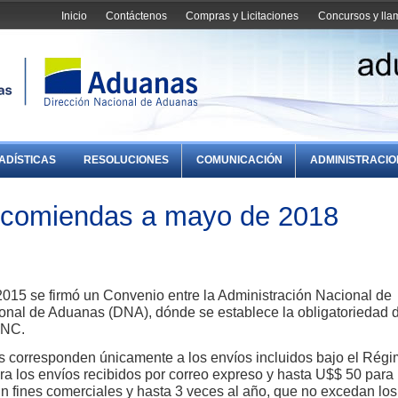
Inicio
Contáctenos
Compras y Licitaciones
Concursos y ll
ADÍSTICAS
RESOLUCIONES
COMUNICACIÓN
ADMINISTRACI
encomiendas a mayo de 2018
2015 se firmó un Convenio entre la Administración Nacional de
onal de Aduanas (DNA), dónde se establece la obligatoriedad 
ANC.
s corresponden únicamente a los envíos incluidos bajo el Rég
a los envíos recibidos por correo expreso y hasta U$$ 50 para 
in fines comerciales y hasta 3 veces al año, que no excedan los