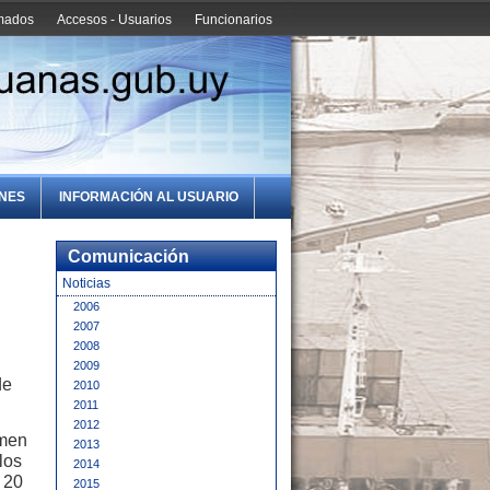
amados
Accesos - Usuarios
Funcionarios
ONES
INFORMACIÓN AL USUARIO
Comunicación
Noticias
2006
2007
2008
2009
de
2010
2011
2012
imen
2013
los
2014
 20
2015