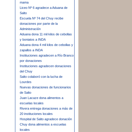
mama
Liceo Nº 6 agradece a Aduana de
Salto
Escuela Nº 74 del Chuy recibe
donaciones por parte de la
Administración
Aduana dona 11 mil kilos de cebollas
y boniatos a INDA
Aduana dona 4 mil kilos de cebollas y
zapallos a INDA
Instituciones agradecen a Río Branco
por donaciones
Instituciones agradecen donaciones
del Chuy
Salto colaboró con la lucha de
Lourdes
Nuevas donaciones de funcionarios
de Salto
Juan Lacaze dona alimentos a
escuelas locales
Rivera entrega donaciones a más de
20 instituciones locales
Hospital de Salto agradece donación
Chuy dona alimentos a escuelas
locales