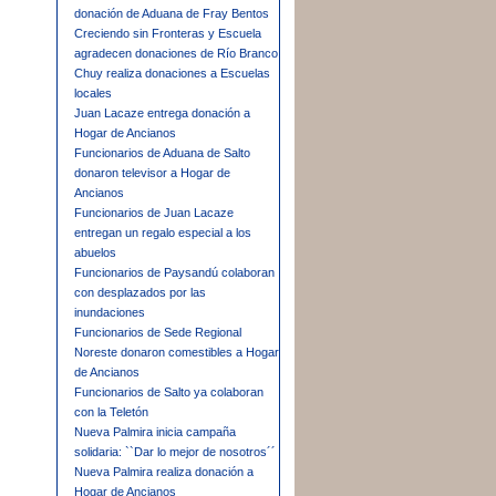
donación de Aduana de Fray Bentos
Creciendo sin Fronteras y Escuela
agradecen donaciones de Río Branco
Chuy realiza donaciones a Escuelas
locales
Juan Lacaze entrega donación a
Hogar de Ancianos
Funcionarios de Aduana de Salto
donaron televisor a Hogar de
Ancianos
Funcionarios de Juan Lacaze
entregan un regalo especial a los
abuelos
Funcionarios de Paysandú colaboran
con desplazados por las
inundaciones
Funcionarios de Sede Regional
Noreste donaron comestibles a Hogar
de Ancianos
Funcionarios de Salto ya colaboran
con la Teletón
Nueva Palmira inicia campaña
solidaria: ``Dar lo mejor de nosotros´´
Nueva Palmira realiza donación a
Hogar de Ancianos