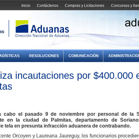
Inicio
Contáctenos
Compras y Licitaciones
Concursos y ll
ADÍSTICAS
RESOLUCIONES
COMUNICACIÓN
ADMINISTRACI
iza incautaciones por $400.000 
tas
a cabo el pasado 9 de noviembre por personal de la 
ste en la ciudad de Palmitas, departamento de Soriano
e tela en presunta infracción aduanera de contrabando.
Vicente Orcoyen y Laureana Jaureguy, los funcionarios procedie