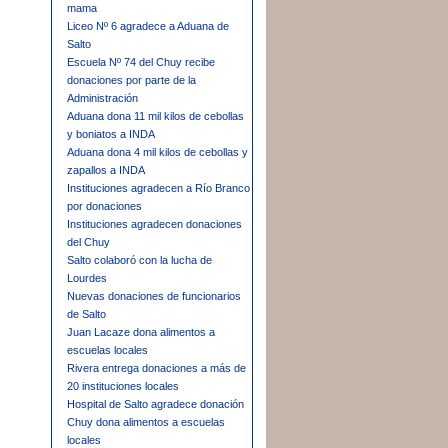
mama
Liceo Nº 6 agradece a Aduana de
Salto
Escuela Nº 74 del Chuy recibe
donaciones por parte de la
Administración
Aduana dona 11 mil kilos de cebollas
y boniatos a INDA
Aduana dona 4 mil kilos de cebollas y
zapallos a INDA
Instituciones agradecen a Río Branco
por donaciones
Instituciones agradecen donaciones
del Chuy
Salto colaboró con la lucha de
Lourdes
Nuevas donaciones de funcionarios
de Salto
Juan Lacaze dona alimentos a
escuelas locales
Rivera entrega donaciones a más de
20 instituciones locales
Hospital de Salto agradece donación
Chuy dona alimentos a escuelas
locales