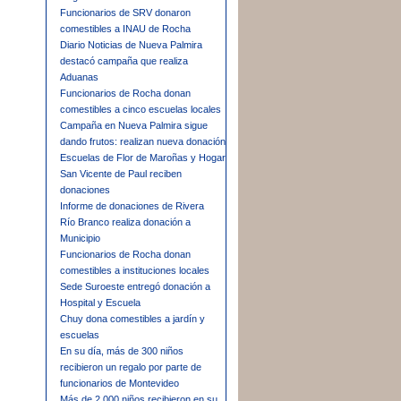
Funcionarios de SRV donaron
comestibles a INAU de Rocha
Diario Noticias de Nueva Palmira
destacó campaña que realiza
Aduanas
Funcionarios de Rocha donan
comestibles a cinco escuelas locales
Campaña en Nueva Palmira sigue
dando frutos: realizan nueva donación
Escuelas de Flor de Maroñas y Hogar
San Vicente de Paul reciben
donaciones
Informe de donaciones de Rivera
Río Branco realiza donación a
Municipio
Funcionarios de Rocha donan
comestibles a instituciones locales
Sede Suroeste entregó donación a
Hospital y Escuela
Chuy dona comestibles a jardín y
escuelas
En su día, más de 300 niños
recibieron un regalo por parte de
funcionarios de Montevideo
Más de 2.000 niños recibieron en su