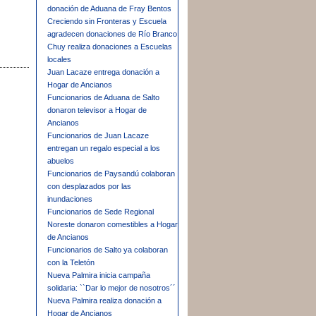
donación de Aduana de Fray Bentos
Creciendo sin Fronteras y Escuela
agradecen donaciones de Río Branco
Chuy realiza donaciones a Escuelas
locales
Juan Lacaze entrega donación a
Hogar de Ancianos
Funcionarios de Aduana de Salto
donaron televisor a Hogar de
Ancianos
Funcionarios de Juan Lacaze
entregan un regalo especial a los
abuelos
Funcionarios de Paysandú colaboran
con desplazados por las
inundaciones
Funcionarios de Sede Regional
Noreste donaron comestibles a Hogar
de Ancianos
Funcionarios de Salto ya colaboran
con la Teletón
Nueva Palmira inicia campaña
solidaria: ``Dar lo mejor de nosotros´´
Nueva Palmira realiza donación a
Hogar de Ancianos