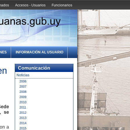
amados
Accesos - Usuarios
Funcionarios
ONES
INFORMACIÓN AL USUARIO
en
Comunicación
Noticias
2006
2007
2008
2009
2010
Sede
2011
, se
2012
2013
2014
ron a
2015