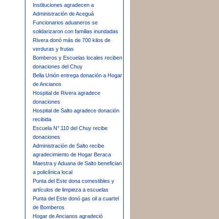
Instituciones agradecen a
Administración de Aceguá
Funcionarios aduaneros se
solidarizaron con familias inundadas
Rivera donó más de 700 kilos de
verduras y frutas
Bomberos y Escuelas locales reciben
donaciones del Chuy
Bella Unión entrega donación a Hogar
de Ancianos
Hospital de Rivera agradece
donaciones
Hospital de Salto agradece donación
recibida
Escuela N° 110 del Chuy recibe
donaciones
Administración de Salto recibe
agradecimiento de Hogar Beraca
Maestra y Aduana de Salto benefician
a policlínica local
Punta del Este dona comestibles y
artículos de limpieza a escuelas
Punta del Este donó gas oil a cuartel
de Bomberos
Hogar de Ancianos agradeció