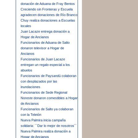
donación de Aduana de Fray Bentos
Creciendo sin Fronteras y Escuela
agradecen donaciones de Río Branco
Chuy realiza donaciones a Escuelas
locales
Juan Lacaze entrega donación a
Hogar de Ancianos
Funcionarios de Aduana de Salto
donaron televisor a Hogar de
Ancianos
Funcionarios de Juan Lacaze
entregan un regalo especial a los
abuelos
Funcionarios de Paysandú colaboran
con desplazados por las
inundaciones
Funcionarios de Sede Regional
Noreste donaron comestibles a Hogar
de Ancianos
Funcionarios de Salto ya colaboran
con la Teletón
Nueva Palmira inicia campaña
solidaria: ``Dar lo mejor de nosotros´´
Nueva Palmira realiza donación a
Hogar de Ancianos