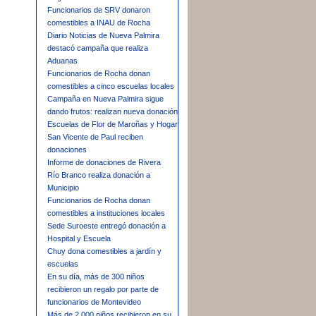
Funcionarios de SRV donaron
comestibles a INAU de Rocha
Diario Noticias de Nueva Palmira
destacó campaña que realiza
Aduanas
Funcionarios de Rocha donan
comestibles a cinco escuelas locales
Campaña en Nueva Palmira sigue
dando frutos: realizan nueva donación
Escuelas de Flor de Maroñas y Hogar
San Vicente de Paul reciben
donaciones
Informe de donaciones de Rivera
Río Branco realiza donación a
Municipio
Funcionarios de Rocha donan
comestibles a instituciones locales
Sede Suroeste entregó donación a
Hospital y Escuela
Chuy dona comestibles a jardín y
escuelas
En su día, más de 300 niños
recibieron un regalo por parte de
funcionarios de Montevideo
Más de 2.000 niños recibieron en su