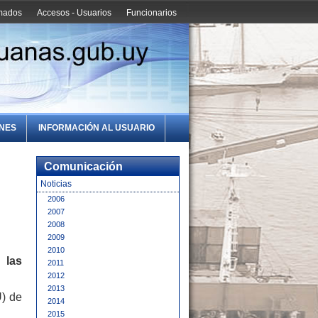
amados
Accesos - Usuarios
Funcionarios
ONES
INFORMACIÓN AL USUARIO
Comunicación
Noticias
2006
2007
2008
2009
2010
 las
2011
2012
2013
U) de
2014
2015