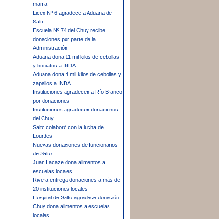
mama
Liceo Nº 6 agradece a Aduana de
Salto
Escuela Nº 74 del Chuy recibe
donaciones por parte de la
Administración
Aduana dona 11 mil kilos de cebollas
y boniatos a INDA
Aduana dona 4 mil kilos de cebollas y
zapallos a INDA
Instituciones agradecen a Río Branco
por donaciones
Instituciones agradecen donaciones
del Chuy
Salto colaboró con la lucha de
Lourdes
Nuevas donaciones de funcionarios
de Salto
Juan Lacaze dona alimentos a
escuelas locales
Rivera entrega donaciones a más de
20 instituciones locales
Hospital de Salto agradece donación
Chuy dona alimentos a escuelas
locales