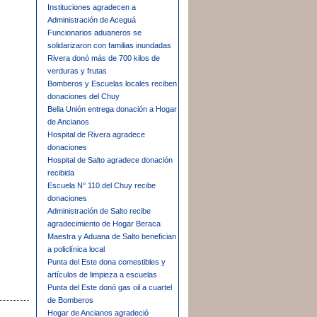
Instituciones agradecen a
Administración de Aceguá
Funcionarios aduaneros se
solidarizaron con familias inundadas
Rivera donó más de 700 kilos de
verduras y frutas
Bomberos y Escuelas locales reciben
donaciones del Chuy
Bella Unión entrega donación a Hogar
de Ancianos
Hospital de Rivera agradece
donaciones
Hospital de Salto agradece donación
recibida
Escuela N° 110 del Chuy recibe
donaciones
Administración de Salto recibe
agradecimiento de Hogar Beraca
Maestra y Aduana de Salto benefician
a policlínica local
Punta del Este dona comestibles y
artículos de limpieza a escuelas
Punta del Este donó gas oil a cuartel
de Bomberos
Hogar de Ancianos agradeció