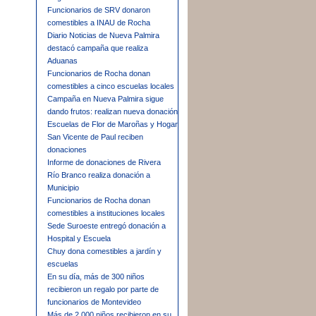
Funcionarios de SRV donaron
comestibles a INAU de Rocha
Diario Noticias de Nueva Palmira
destacó campaña que realiza
Aduanas
Funcionarios de Rocha donan
comestibles a cinco escuelas locales
Campaña en Nueva Palmira sigue
dando frutos: realizan nueva donación
Escuelas de Flor de Maroñas y Hogar
San Vicente de Paul reciben
donaciones
Informe de donaciones de Rivera
Río Branco realiza donación a
Municipio
Funcionarios de Rocha donan
comestibles a instituciones locales
Sede Suroeste entregó donación a
Hospital y Escuela
Chuy dona comestibles a jardín y
escuelas
En su día, más de 300 niños
recibieron un regalo por parte de
funcionarios de Montevideo
Más de 2.000 niños recibieron en su