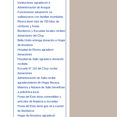
Instituciones agradecen a
Administración de Aceguá
Funcionarios aduaneros se
solidarizaron con familias inundadas
Rivera donó más de 700 kilos de
verduras y frutas
Bomberos y Escuelas locales reciben
donaciones del Chuy
Bella Unión entrega donación a Hogar
de Ancianos
Hospital de Rivera agradece
donaciones
Hospital de Salto agradece donación
recibida
Escuela N° 110 del Chuy recibe
donaciones
Administración de Salto recibe
agradecimiento de Hogar Beraca
Maestra y Aduana de Salto benefician
a policlínica local
Punta del Este dona comestibles y
artículos de limpieza a escuelas
Punta del Este donó gas oil a cuartel
de Bomberos
Hogar de Ancianos agradeció