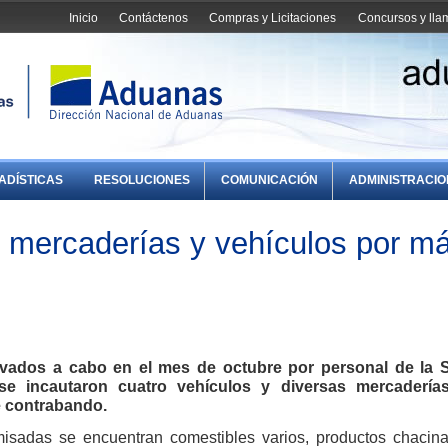
Inicio
Contáctenos
Compras y Licitaciones
Concursos y ll
ADÍSTICAS
RESOLUCIONES
COMUNICACIÓN
ADMINISTRACI
 mercaderías y vehículos por m
levados a cabo en el mes de octubre por personal de la 
 se incautaron cuatro vehículos y diversas mercadería
e contrabando.
isadas se encuentran comestibles varios, productos chacina