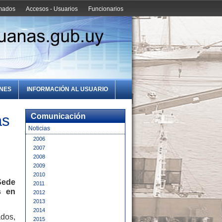
amados
Accesos - Usuarios
Funcionarios
ONES
INFORMACIÓN AL USUARIO
ás
Comunicación
Noticias
2006
2007
2008
2009
2010
Sede
2011
s en
2012
2013
2014
dos,
2015