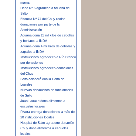
mama
Liceo Nº 6 agradece a Aduana de
Salto
Escuela Nº 74 del Chuy recibe
donaciones por parte de la
Administración
Aduana dona 11 mil kilos de cebollas
y boniatos a INDA
Aduana dona 4 mil kilos de cebollas y
zapallos a INDA
Instituciones agradecen a Río Branco
por donaciones
Instituciones agradecen donaciones
del Chuy
Salto colaboró con la lucha de
Lourdes
Nuevas donaciones de funcionarios
de Salto
Juan Lacaze dona alimentos a
escuelas locales
Rivera entrega donaciones a más de
20 instituciones locales
Hospital de Salto agradece donación
Chuy dona alimentos a escuelas
locales