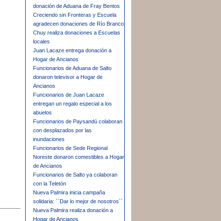
donación de Aduana de Fray Bentos
Creciendo sin Fronteras y Escuela
agradecen donaciones de Río Branco
Chuy realiza donaciones a Escuelas
locales
Juan Lacaze entrega donación a
Hogar de Ancianos
Funcionarios de Aduana de Salto
donaron televisor a Hogar de
Ancianos
Funcionarios de Juan Lacaze
entregan un regalo especial a los
abuelos
Funcionarios de Paysandú colaboran
con desplazados por las
inundaciones
Funcionarios de Sede Regional
Noreste donaron comestibles a Hogar
de Ancianos
Funcionarios de Salto ya colaboran
con la Teletón
Nueva Palmira inicia campaña
solidaria: ``Dar lo mejor de nosotros´´
Nueva Palmira realiza donación a
Hogar de Ancianos