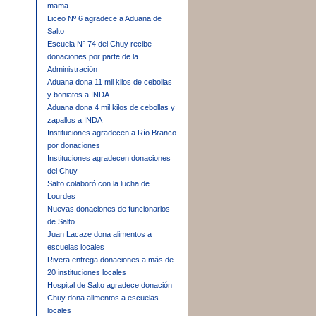
mama
Liceo Nº 6 agradece a Aduana de
Salto
Escuela Nº 74 del Chuy recibe
donaciones por parte de la
Administración
Aduana dona 11 mil kilos de cebollas
y boniatos a INDA
Aduana dona 4 mil kilos de cebollas y
zapallos a INDA
Instituciones agradecen a Río Branco
por donaciones
Instituciones agradecen donaciones
del Chuy
Salto colaboró con la lucha de
Lourdes
Nuevas donaciones de funcionarios
de Salto
Juan Lacaze dona alimentos a
escuelas locales
Rivera entrega donaciones a más de
20 instituciones locales
Hospital de Salto agradece donación
Chuy dona alimentos a escuelas
locales