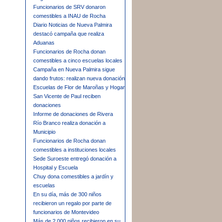
Funcionarios de SRV donaron
comestibles a INAU de Rocha
Diario Noticias de Nueva Palmira
destacó campaña que realiza
Aduanas
Funcionarios de Rocha donan
comestibles a cinco escuelas locales
Campaña en Nueva Palmira sigue
dando frutos: realizan nueva donación
Escuelas de Flor de Maroñas y Hogar
San Vicente de Paul reciben
donaciones
Informe de donaciones de Rivera
Río Branco realiza donación a
Municipio
Funcionarios de Rocha donan
comestibles a instituciones locales
Sede Suroeste entregó donación a
Hospital y Escuela
Chuy dona comestibles a jardín y
escuelas
En su día, más de 300 niños
recibieron un regalo por parte de
funcionarios de Montevideo
Más de 2.000 niños recibieron en su