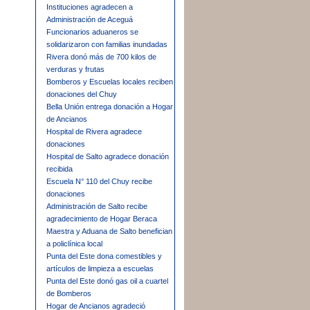
Instituciones agradecen a
Administración de Aceguá
Funcionarios aduaneros se
solidarizaron con familias inundadas
Rivera donó más de 700 kilos de
verduras y frutas
Bomberos y Escuelas locales reciben
donaciones del Chuy
Bella Unión entrega donación a Hogar
de Ancianos
Hospital de Rivera agradece
donaciones
Hospital de Salto agradece donación
recibida
Escuela N° 110 del Chuy recibe
donaciones
Administración de Salto recibe
agradecimiento de Hogar Beraca
Maestra y Aduana de Salto benefician
a policlínica local
Punta del Este dona comestibles y
artículos de limpieza a escuelas
Punta del Este donó gas oil a cuartel
de Bomberos
Hogar de Ancianos agradeció