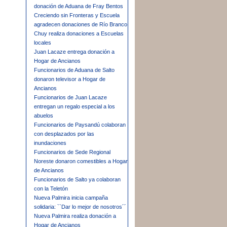
donación de Aduana de Fray Bentos
Creciendo sin Fronteras y Escuela
agradecen donaciones de Río Branco
Chuy realiza donaciones a Escuelas
locales
Juan Lacaze entrega donación a
Hogar de Ancianos
Funcionarios de Aduana de Salto
donaron televisor a Hogar de
Ancianos
Funcionarios de Juan Lacaze
entregan un regalo especial a los
abuelos
Funcionarios de Paysandú colaboran
con desplazados por las
inundaciones
Funcionarios de Sede Regional
Noreste donaron comestibles a Hogar
de Ancianos
Funcionarios de Salto ya colaboran
con la Teletón
Nueva Palmira inicia campaña
solidaria: ``Dar lo mejor de nosotros´´
Nueva Palmira realiza donación a
Hogar de Ancianos