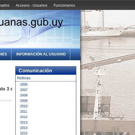
amados
Accesos - Usuarios
Funcionarios
ONES
INFORMACIÓN AL USUARIO
Comunicación
Noticias
2006
lo 3 del
2007
2008
2009
2010
2011
2012
2013
2014
2015