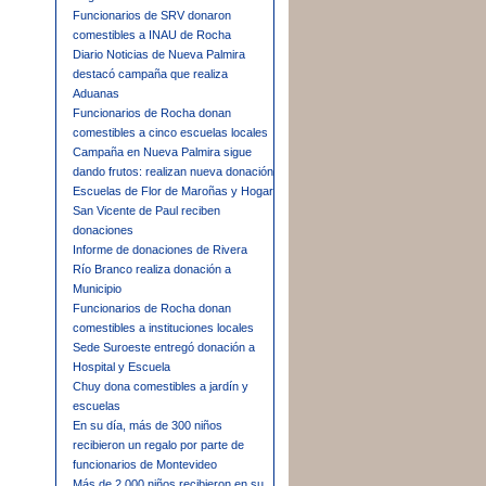
Funcionarios de SRV donaron
comestibles a INAU de Rocha
Diario Noticias de Nueva Palmira
destacó campaña que realiza
Aduanas
Funcionarios de Rocha donan
comestibles a cinco escuelas locales
Campaña en Nueva Palmira sigue
dando frutos: realizan nueva donación
Escuelas de Flor de Maroñas y Hogar
San Vicente de Paul reciben
donaciones
Informe de donaciones de Rivera
Río Branco realiza donación a
Municipio
Funcionarios de Rocha donan
comestibles a instituciones locales
Sede Suroeste entregó donación a
Hospital y Escuela
Chuy dona comestibles a jardín y
escuelas
En su día, más de 300 niños
recibieron un regalo por parte de
funcionarios de Montevideo
Más de 2.000 niños recibieron en su