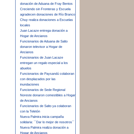
donación de Aduana de Fray Bentos
Creciendo sin Fronteras y Escuela
agradecen donaciones de Río Branco
Chuy realiza donaciones a Escuelas
locales
Juan Lacaze entrega donación a
Hogar de Ancianos
Funcionarios de Aduana de Salto
donaron televisor a Hogar de
Ancianos
Funcionarios de Juan Lacaze
entregan un regalo especial a los
abuelos
Funcionarios de Paysandú colaboran
con desplazados por las
inundaciones
Funcionarios de Sede Regional
Noreste donaron comestibles a Hogar
de Ancianos
Funcionarios de Salto ya colaboran
con la Teletón
Nueva Palmira inicia campaña
solidaria: ``Dar lo mejor de nosotros´´
Nueva Palmira realiza donación a
Hogar de Ancianos