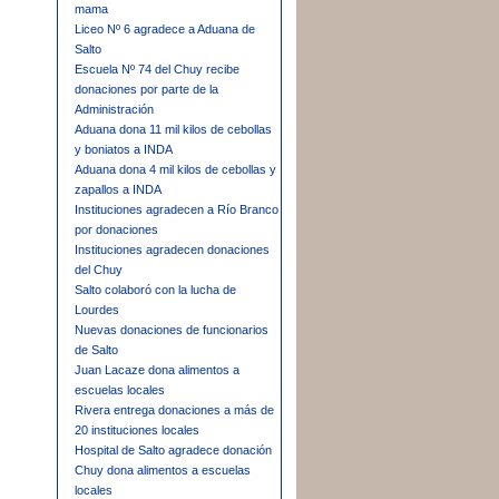
mama
Liceo Nº 6 agradece a Aduana de
Salto
Escuela Nº 74 del Chuy recibe
donaciones por parte de la
Administración
Aduana dona 11 mil kilos de cebollas
y boniatos a INDA
Aduana dona 4 mil kilos de cebollas y
zapallos a INDA
Instituciones agradecen a Río Branco
por donaciones
Instituciones agradecen donaciones
del Chuy
Salto colaboró con la lucha de
Lourdes
Nuevas donaciones de funcionarios
de Salto
Juan Lacaze dona alimentos a
escuelas locales
Rivera entrega donaciones a más de
20 instituciones locales
Hospital de Salto agradece donación
Chuy dona alimentos a escuelas
locales