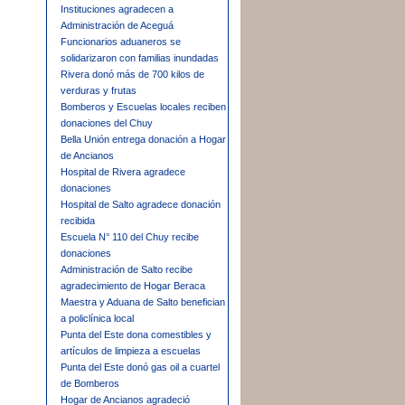
Instituciones agradecen a
Administración de Aceguá
Funcionarios aduaneros se
solidarizaron con familias inundadas
Rivera donó más de 700 kilos de
verduras y frutas
Bomberos y Escuelas locales reciben
donaciones del Chuy
Bella Unión entrega donación a Hogar
de Ancianos
Hospital de Rivera agradece
donaciones
Hospital de Salto agradece donación
recibida
Escuela N° 110 del Chuy recibe
donaciones
Administración de Salto recibe
agradecimiento de Hogar Beraca
Maestra y Aduana de Salto benefician
a policlínica local
Punta del Este dona comestibles y
artículos de limpieza a escuelas
Punta del Este donó gas oil a cuartel
de Bomberos
Hogar de Ancianos agradeció