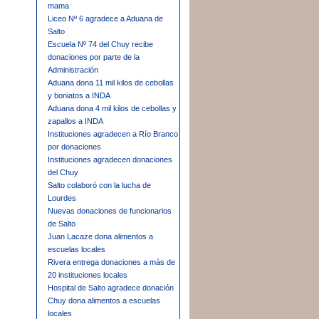
mama
Liceo Nº 6 agradece a Aduana de
Salto
Escuela Nº 74 del Chuy recibe
donaciones por parte de la
Administración
Aduana dona 11 mil kilos de cebollas
y boniatos a INDA
Aduana dona 4 mil kilos de cebollas y
zapallos a INDA
Instituciones agradecen a Río Branco
por donaciones
Instituciones agradecen donaciones
del Chuy
Salto colaboró con la lucha de
Lourdes
Nuevas donaciones de funcionarios
de Salto
Juan Lacaze dona alimentos a
escuelas locales
Rivera entrega donaciones a más de
20 instituciones locales
Hospital de Salto agradece donación
Chuy dona alimentos a escuelas
locales