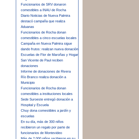
Funcionarios de SRV donaron
comestibles a INAU de Rocha
Diario Noticias de Nueva Palmira
destacó campaña que realiza
Aduanas
Funcionarios de Rocha donan
comestibles a cinco escuelas locales
Campaña en Nueva Palmira sigue
dando frutos: realizan nueva donación
Escuelas de Flor de Maroñas y Hogar
San Vicente de Paul reciben
donaciones
Informe de donaciones de Rivera
Río Branco realiza donación a
Municipio
Funcionarios de Rocha donan
comestibles a instituciones locales
Sede Suroeste entregó donación a
Hospital y Escuela
Chuy dona comestibles a jardín y
escuelas
En su día, más de 300 niños
recibieron un regalo por parte de
funcionarios de Montevideo
Más de 2.000 niños recibieron en su