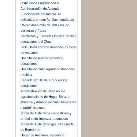
Instituciones agradecen a
Administración de Aceguá
Funcionarios aduaneros se
solidarizaron con familias inundadas
Rivera donó más de 700 kilos de
verduras y frutas
Bomberos y Escuelas locales reciben
donaciones del Chuy
Bella Unión entrega donación a Hogar
de Ancianos
Hospital de Rivera agradece
donaciones
Hospital de Salto agradece donación
recibida
Escuela N° 110 del Chuy recibe
donaciones
Administración de Salto recibe
agradecimiento de Hogar Beraca
Maestra y Aduana de Salto benefician
a policlínica local
Punta del Este dona comestibles y
artículos de limpieza a escuelas
Punta del Este donó gas oil a cuartel
de Bomberos
Hogar de Ancianos agradeció