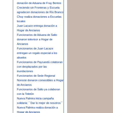
donación de Aduana de Fray Bentos
Creciendo sin Fronteras y Escuela
agradecen donaciones de Río Branco
Chuy realiza donaciones a Escuelas
locales
Juan Lacaze entrega donación a
Hogar de Ancianos
Funcionarios de Aduana de Salto
donaron televisor a Hogar de
Ancianos
Funcionarios de Juan Lacaze
entregan un regalo especial a los
abuelos
Funcionarios de Paysandú colaboran
con desplazados por las
inundaciones
Funcionarios de Sede Regional
Noreste donaron comestibles a Hogar
de Ancianos
Funcionarios de Salto ya colaboran
con la Teletón
Nueva Palmira inicia campaña
solidaria: ``Dar lo mejor de nosotros´´
Nueva Palmira realiza donación a
Hogar de Ancianos