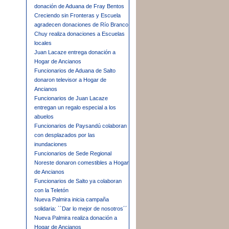
donación de Aduana de Fray Bentos
Creciendo sin Fronteras y Escuela
agradecen donaciones de Río Branco
Chuy realiza donaciones a Escuelas
locales
Juan Lacaze entrega donación a
Hogar de Ancianos
Funcionarios de Aduana de Salto
donaron televisor a Hogar de
Ancianos
Funcionarios de Juan Lacaze
entregan un regalo especial a los
abuelos
Funcionarios de Paysandú colaboran
con desplazados por las
inundaciones
Funcionarios de Sede Regional
Noreste donaron comestibles a Hogar
de Ancianos
Funcionarios de Salto ya colaboran
con la Teletón
Nueva Palmira inicia campaña
solidaria: ``Dar lo mejor de nosotros´´
Nueva Palmira realiza donación a
Hogar de Ancianos