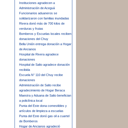
Instituciones agradecen a
Administración de Aceguá
Funcionarios aduaneros se
solidarizaron con familias inundadas
Rivera donó más de 700 kilos de
verduras y frutas
Bomberos y Escuelas locales reciben
donaciones del Chuy
Bella Unión entrega donación a Hogar
de Ancianos
Hospital de Rivera agradece
donaciones
Hospital de Salto agradece donación
recibida
Escuela N° 110 del Chuy recibe
donaciones
Administración de Salto recibe
agradecimiento de Hogar Beraca
Maestra y Aduana de Salto benefician
a policlínica local
Punta del Este dona comestibles y
artículos de limpieza a escuelas
Punta del Este donó gas oil a cuartel
de Bomberos
Hogar de Ancianos agradeció