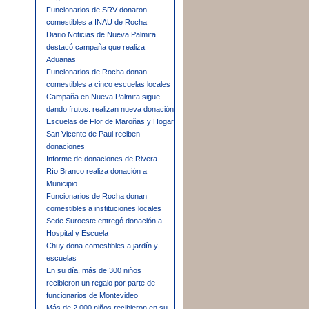
Funcionarios de SRV donaron
comestibles a INAU de Rocha
Diario Noticias de Nueva Palmira
destacó campaña que realiza
Aduanas
Funcionarios de Rocha donan
comestibles a cinco escuelas locales
Campaña en Nueva Palmira sigue
dando frutos: realizan nueva donación
Escuelas de Flor de Maroñas y Hogar
San Vicente de Paul reciben
donaciones
Informe de donaciones de Rivera
Río Branco realiza donación a
Municipio
Funcionarios de Rocha donan
comestibles a instituciones locales
Sede Suroeste entregó donación a
Hospital y Escuela
Chuy dona comestibles a jardín y
escuelas
En su día, más de 300 niños
recibieron un regalo por parte de
funcionarios de Montevideo
Más de 2.000 niños recibieron en su