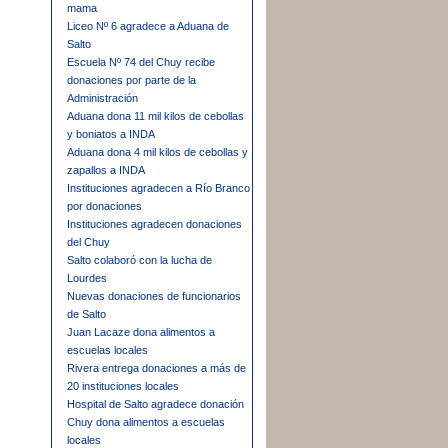
mama
Liceo Nº 6 agradece a Aduana de
Salto
Escuela Nº 74 del Chuy recibe
donaciones por parte de la
Administración
Aduana dona 11 mil kilos de cebollas
y boniatos a INDA
Aduana dona 4 mil kilos de cebollas y
zapallos a INDA
Instituciones agradecen a Río Branco
por donaciones
Instituciones agradecen donaciones
del Chuy
Salto colaboró con la lucha de
Lourdes
Nuevas donaciones de funcionarios
de Salto
Juan Lacaze dona alimentos a
escuelas locales
Rivera entrega donaciones a más de
20 instituciones locales
Hospital de Salto agradece donación
Chuy dona alimentos a escuelas
locales