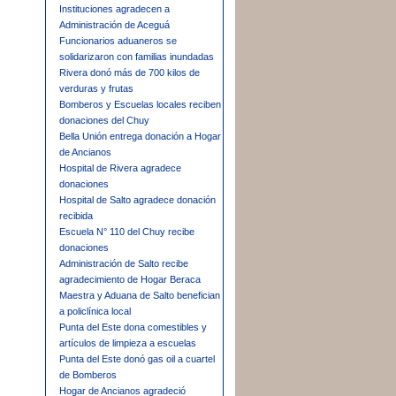
Instituciones agradecen a
Administración de Aceguá
Funcionarios aduaneros se
solidarizaron con familias inundadas
Rivera donó más de 700 kilos de
verduras y frutas
Bomberos y Escuelas locales reciben
donaciones del Chuy
Bella Unión entrega donación a Hogar
de Ancianos
Hospital de Rivera agradece
donaciones
Hospital de Salto agradece donación
recibida
Escuela N° 110 del Chuy recibe
donaciones
Administración de Salto recibe
agradecimiento de Hogar Beraca
Maestra y Aduana de Salto benefician
a policlínica local
Punta del Este dona comestibles y
artículos de limpieza a escuelas
Punta del Este donó gas oil a cuartel
de Bomberos
Hogar de Ancianos agradeció