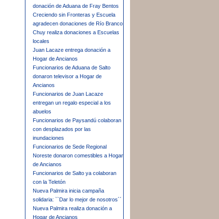
donación de Aduana de Fray Bentos
Creciendo sin Fronteras y Escuela
agradecen donaciones de Río Branco
Chuy realiza donaciones a Escuelas
locales
Juan Lacaze entrega donación a
Hogar de Ancianos
Funcionarios de Aduana de Salto
donaron televisor a Hogar de
Ancianos
Funcionarios de Juan Lacaze
entregan un regalo especial a los
abuelos
Funcionarios de Paysandú colaboran
con desplazados por las
inundaciones
Funcionarios de Sede Regional
Noreste donaron comestibles a Hogar
de Ancianos
Funcionarios de Salto ya colaboran
con la Teletón
Nueva Palmira inicia campaña
solidaria: ``Dar lo mejor de nosotros´´
Nueva Palmira realiza donación a
Hogar de Ancianos