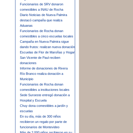
Funcionarios de SRV donaron
comestibles a INAU de Rocha
Diario Noticias de Nueva Palmira
destacó campaña que realiza
Aduanas
Funcionarios de Rocha donan
comestibles a cinco escuelas locales
Campaña en Nueva Palmira sigue
dando frutos: realizan nueva donación
Escuelas de Flor de Maroñas y Hogar
San Vicente de Paul reciben
donaciones
Informe de donaciones de Rivera
Río Branco realiza donación a
Municipio
Funcionarios de Rocha donan
comestibles a instituciones locales
Sede Suroeste entregó donación a
Hospital y Escuela
Chuy dona comestibles a jardín y
escuelas
En su día, más de 300 niños
recibieron un regalo por parte de
funcionarios de Montevideo
Más de 2.000 niños recibieron en su