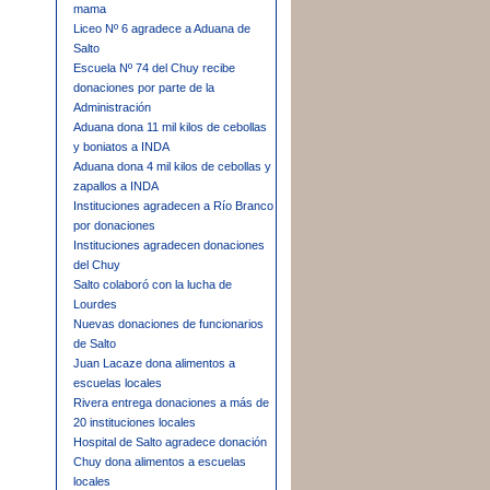
mama
Liceo Nº 6 agradece a Aduana de
Salto
Escuela Nº 74 del Chuy recibe
donaciones por parte de la
Administración
Aduana dona 11 mil kilos de cebollas
y boniatos a INDA
Aduana dona 4 mil kilos de cebollas y
zapallos a INDA
Instituciones agradecen a Río Branco
por donaciones
Instituciones agradecen donaciones
del Chuy
Salto colaboró con la lucha de
Lourdes
Nuevas donaciones de funcionarios
de Salto
Juan Lacaze dona alimentos a
escuelas locales
Rivera entrega donaciones a más de
20 instituciones locales
Hospital de Salto agradece donación
Chuy dona alimentos a escuelas
locales