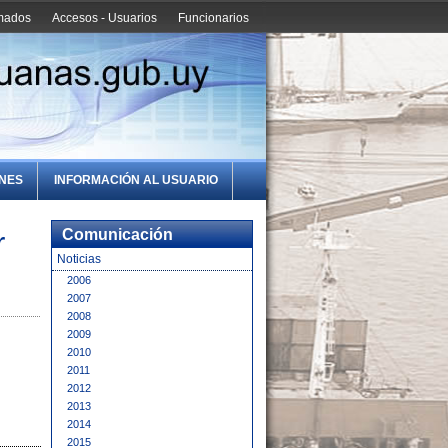
amados
Accesos - Usuarios
Funcionarios
ONES
INFORMACIÓN AL USUARIO
r
Comunicación
Noticias
2006
2007
2008
2009
2010
2011
2012
2013
2014
2015