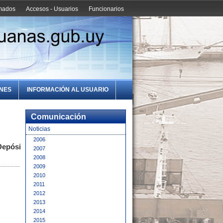
amados
Accesos - Usuarios
Funcionarios
ONES
INFORMACIÓN AL USUARIO
Comunicación
Noticias
2006
Depósito
2007
2008
2009
2010
2011
2012
2013
2014
2015