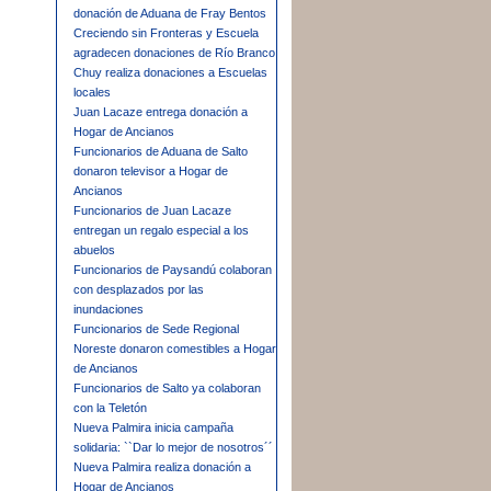
donación de Aduana de Fray Bentos
Creciendo sin Fronteras y Escuela
agradecen donaciones de Río Branco
Chuy realiza donaciones a Escuelas
locales
Juan Lacaze entrega donación a
Hogar de Ancianos
Funcionarios de Aduana de Salto
donaron televisor a Hogar de
Ancianos
Funcionarios de Juan Lacaze
entregan un regalo especial a los
abuelos
Funcionarios de Paysandú colaboran
con desplazados por las
inundaciones
Funcionarios de Sede Regional
Noreste donaron comestibles a Hogar
de Ancianos
Funcionarios de Salto ya colaboran
con la Teletón
Nueva Palmira inicia campaña
solidaria: ``Dar lo mejor de nosotros´´
Nueva Palmira realiza donación a
Hogar de Ancianos