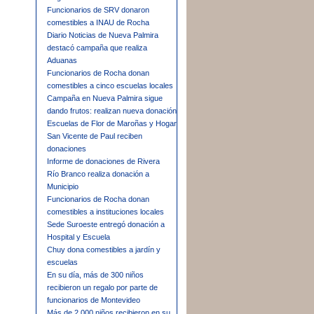
Funcionarios de SRV donaron
comestibles a INAU de Rocha
Diario Noticias de Nueva Palmira
destacó campaña que realiza
Aduanas
Funcionarios de Rocha donan
comestibles a cinco escuelas locales
Campaña en Nueva Palmira sigue
dando frutos: realizan nueva donación
Escuelas de Flor de Maroñas y Hogar
San Vicente de Paul reciben
donaciones
Informe de donaciones de Rivera
Río Branco realiza donación a
Municipio
Funcionarios de Rocha donan
comestibles a instituciones locales
Sede Suroeste entregó donación a
Hospital y Escuela
Chuy dona comestibles a jardín y
escuelas
En su día, más de 300 niños
recibieron un regalo por parte de
funcionarios de Montevideo
Más de 2.000 niños recibieron en su