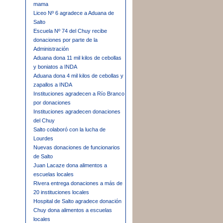
mama
Liceo Nº 6 agradece a Aduana de
Salto
Escuela Nº 74 del Chuy recibe
donaciones por parte de la
Administración
Aduana dona 11 mil kilos de cebollas
y boniatos a INDA
Aduana dona 4 mil kilos de cebollas y
zapallos a INDA
Instituciones agradecen a Río Branco
por donaciones
Instituciones agradecen donaciones
del Chuy
Salto colaboró con la lucha de
Lourdes
Nuevas donaciones de funcionarios
de Salto
Juan Lacaze dona alimentos a
escuelas locales
Rivera entrega donaciones a más de
20 instituciones locales
Hospital de Salto agradece donación
Chuy dona alimentos a escuelas
locales