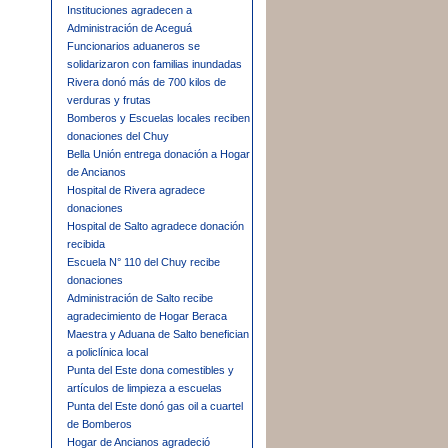
Instituciones agradecen a
Administración de Aceguá
Funcionarios aduaneros se
solidarizaron con familias inundadas
Rivera donó más de 700 kilos de
verduras y frutas
Bomberos y Escuelas locales reciben
donaciones del Chuy
Bella Unión entrega donación a Hogar
de Ancianos
Hospital de Rivera agradece
donaciones
Hospital de Salto agradece donación
recibida
Escuela N° 110 del Chuy recibe
donaciones
Administración de Salto recibe
agradecimiento de Hogar Beraca
Maestra y Aduana de Salto benefician
a policlínica local
Punta del Este dona comestibles y
artículos de limpieza a escuelas
Punta del Este donó gas oil a cuartel
de Bomberos
Hogar de Ancianos agradeció