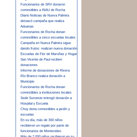
Funcionarios de SRV donaron
comestibles a INAU de Rocha
Diario Noticias de Nueva Palmira
destacó campaña que realiza
Aduanas
Funcionarios de Rocha donan
comestibles a cinco escuelas locales
Campaña en Nueva Palmira sigue
dando frutos: realizan nueva donación
Escuelas de Flor de Maroñas y Hogar
San Vicente de Paul reciben
donaciones
Informe de donaciones de Rivera
Río Branco realiza donación a
Municipio
Funcionarios de Rocha donan
comestibles a instituciones locales
Sede Suroeste entregó donación a
Hospital y Escuela
Chuy dona comestibles a jardín y
escuelas
En su día, más de 300 niños
recibieron un regalo por parte de
funcionarios de Montevideo
Más de 2.000 niños recibieron en su