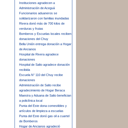
Instituciones agradecen a
Administración de Aceguá
Funcionarios aduaneros se
solidarizaron con familias inundadas
Rivera donó más de 700 kilos de
verduras y frutas
Bomberos y Escuelas locales reciben
donaciones del Chuy
Bella Unión entrega donación a Hogar
de Ancianos
Hospital de Rivera agradece
donaciones
Hospital de Salto agradece donación
recibida
Escuela N° 110 del Chuy recibe
donaciones
Administración de Salto recibe
agradecimiento de Hogar Beraca
Maestra y Aduana de Salto benefician
a policlínica local
Punta del Este dona comestibles y
artículos de limpieza a escuelas
Punta del Este donó gas oil a cuartel
de Bomberos
Hogar de Ancianos agradeció