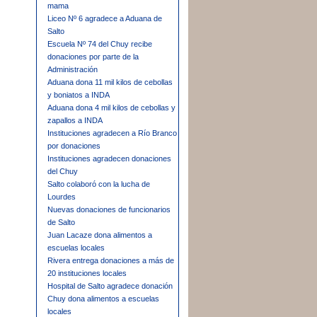
mama
Liceo Nº 6 agradece a Aduana de
Salto
Escuela Nº 74 del Chuy recibe
donaciones por parte de la
Administración
Aduana dona 11 mil kilos de cebollas
y boniatos a INDA
Aduana dona 4 mil kilos de cebollas y
zapallos a INDA
Instituciones agradecen a Río Branco
por donaciones
Instituciones agradecen donaciones
del Chuy
Salto colaboró con la lucha de
Lourdes
Nuevas donaciones de funcionarios
de Salto
Juan Lacaze dona alimentos a
escuelas locales
Rivera entrega donaciones a más de
20 instituciones locales
Hospital de Salto agradece donación
Chuy dona alimentos a escuelas
locales