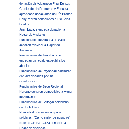
donación de Aduana de Fray Bentos
Creciendo sin Fronteras y Escuela
agradecen donaciones de Río Branco
Chuy realiza donaciones a Escuelas
locales
Juan Lacaze entrega donación a
Hogar de Ancianos
Funcionarios de Aduana de Salto
donaron televisor a Hogar de
Ancianos
Funcionarios de Juan Lacaze
entregan un regalo especial a los
abuelos
Funcionarios de Paysandú colaboran
con desplazados por las
inundaciones
Funcionarios de Sede Regional
Noreste donaron comestibles a Hogar
de Ancianos
Funcionarios de Salto ya colaboran
con la Teletón
Nueva Palmira inicia campaña
solidaria: ``Dar lo mejor de nosotros´´
Nueva Palmira realiza donación a
Hogar de Ancianos