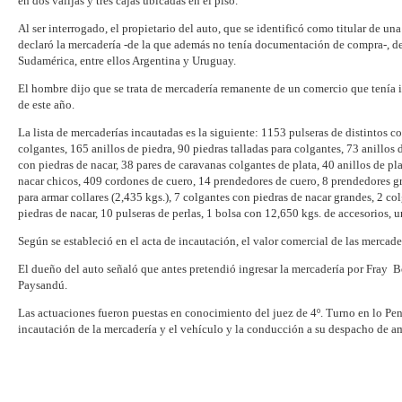
en dos valijas y tres cajas ubicadas en el piso.
Al ser interrogado, el propietario del auto, que se identificó como titular de 
declaró la mercadería -de la que además no tenía documentación de compra-, d
Sudamérica, entre ellos Argentina y Uruguay.
El hombre dijo que se trata de mercadería remanente de un comercio que tenía in
de este año.
La lista de mercaderías incautadas es la siguiente: 1153 pulseras de distintos co
colgantes, 165 anillos de piedra, 90 piedras talladas para colgantes, 73 anillos 
con piedras de nacar, 38 pares de caravanas colgantes de plata, 40 anillos de p
nacar chicos, 409 cordones de cuero, 14 prendedores de cuero, 8 prendedores gr
para armar collares (2,435 kgs.), 7 colgantes con piedras de nacar grandes, 2 col
piedras de nacar, 10 pulseras de perlas, 1 bolsa con 12,650 kgs. de accesorios, u
Según se estableció en el acta de incautación, el valor comercial de las mercad
El dueño del auto señaló que antes pretendió ingresar la mercadería por Fray B
Paysandú.
Las actuaciones fueron puestas en conocimiento del juez de 4º. Turno en lo Pen
incautación de la mercadería y el vehículo y la conducción a su despacho de am