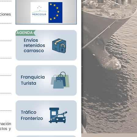
ciones
nación
ectos y