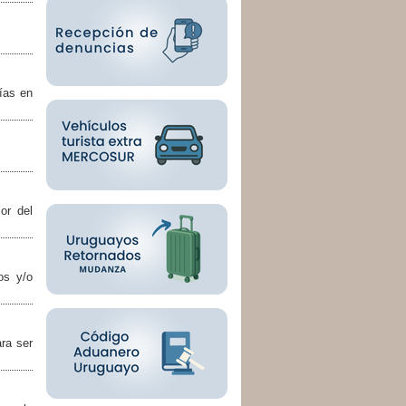
ías en
or del
os y/o
ra ser