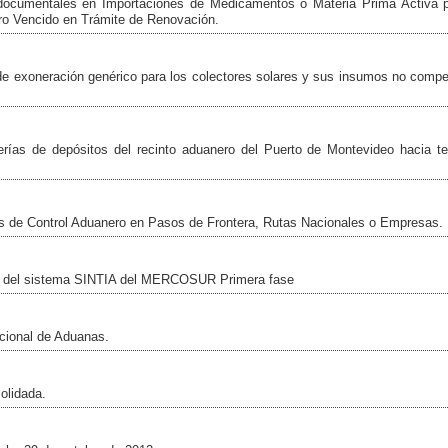
 documentales en Importaciones de Medicamentos o Materia Prima Activa p
ro Vencido en Trámite de Renovación.
de exoneración genérico para los colectores solares y sus insumos no compet
rías de depósitos del recinto aduanero del Puerto de Montevideo hacia terr
s de Control Aduanero en Pasos de Frontera, Rutas Nacionales o Empresas.
os del sistema SINTIA del MERCOSUR Primera fase
acional de Aduanas.
olidada.