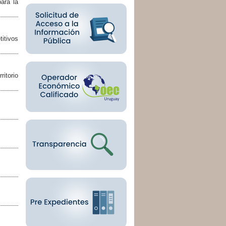
ara la
itivos
itorio