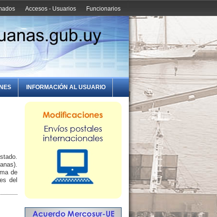
amados
Accesos - Usuarios
Funcionarios
ONES
INFORMACIÓN AL USUARIO
stado.
anas).
ama de
es del