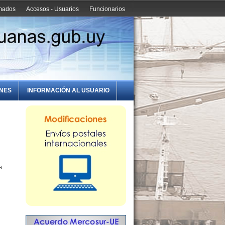
amados
Accesos - Usuarios
Funcionarios
ONES
INFORMACIÓN AL USUARIO
s