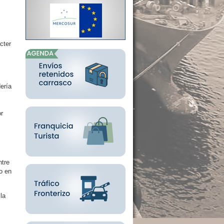
cter
ería
or
ntre
o en
la