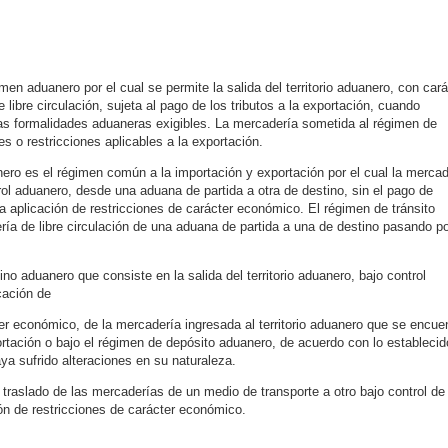
imen aduanero por el cual se permite la salida del territorio aduanero, con cará
e libre circulación, sujeta al pago de los tributos a la exportación, cuando
as formalidades aduaneras exigibles. La mercadería sometida al régimen de
es o restricciones aplicables a la exportación.
anero es el régimen común a la importación y exportación por el cual la mercad
ntrol aduanero, desde una aduana de partida a otra de destino, sin el pago de
la aplicación de restricciones de carácter económico. El régimen de tránsito
ría de libre circulación de una aduana de partida a una de destino pasando p
ino aduanero que consiste en la salida del territorio aduanero, bajo control
icación de
ter económico, de la mercadería ingresada al territorio aduanero que se encue
rtación o bajo el régimen de depósito aduanero, de acuerdo con lo establecid
ya sufrido alteraciones en su naturaleza.
l traslado de las mercaderías de un medio de transporte a otro bajo control de 
ión de restricciones de carácter económico.