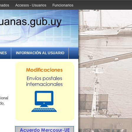
amados
Accesos - Usuarios
Funcionarios
ONES
INFORMACIÓN AL USUARIO
ional
do,