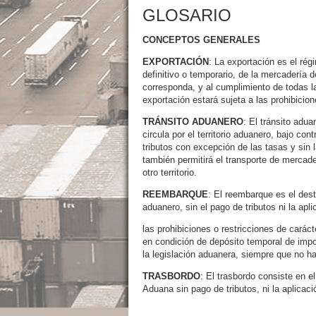
GLOSARIO
CONCEPTOS GENERALES
EXPORTACIÓN
: La exportación es el rég
definitivo o temporario, de la mercadería d
corresponda, y al cumplimiento de todas l
exportación estará sujeta a las prohibicion
TRÁNSITO ADUANERO
: El tránsito adu
circula por el territorio aduanero, bajo co
tributos con excepción de las tasas y sin 
también permitirá el transporte de mercade
otro territorio.
REEMBARQUE
: El reembarque es el dest
aduanero, sin el pago de tributos ni la apl
las prohibiciones o restricciones de carác
en condición de depósito temporal de impo
la legislación aduanera, siempre que no ha
TRASBORDO
: El trasbordo consiste en e
Aduana sin pago de tributos, ni la aplicac