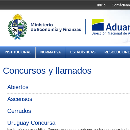
Inicio
Contácteno
INSTITUCIONAL
NORMATIVA
ESTADÍSTICAS
RESOLUCIONE
Concursos y llamados
Abiertos
Ascensos
Cerrados
Uruguay Concursa
En la página web https://uruguayconcursa.gub.uy/ podrá encontrar toda