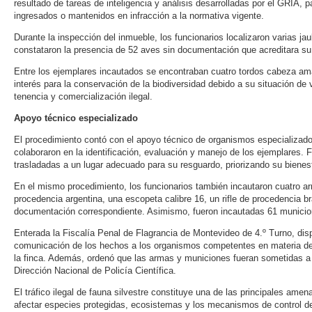
resultado de tareas de inteligencia y análisis desarrolladas por el GRIA, p
ingresados o mantenidos en infracción a la normativa vigente.
Durante la inspección del inmueble, los funcionarios localizaron varias jau
constataron la presencia de 52 aves sin documentación que acreditara su or
Entre los ejemplares incautados se encontraban cuatro tordos cabeza ama
interés para la conservación de la biodiversidad debido a su situación de 
tenencia y comercialización ilegal.
Apoyo técnico especializado
El procedimiento contó con el apoyo técnico de organismos especializado
colaboraron en la identificación, evaluación y manejo de los ejemplares. 
trasladadas a un lugar adecuado para su resguardo, priorizando su bienes
En el mismo procedimiento, los funcionarios también incautaron cuatro ar
procedencia argentina, una escopeta calibre 16, un rifle de procedencia b
documentación correspondiente. Asimismo, fueron incautadas 61 municione
Enterada la Fiscalía Penal de Flagrancia de Montevideo de 4.º Turno, dis
comunicación de los hechos a los organismos competentes en materia de 
la finca. Además, ordenó que las armas y municiones fueran sometidas a l
Dirección Nacional de Policía Científica.
El tráfico ilegal de fauna silvestre constituye una de las principales amen
afectar especies protegidas, ecosistemas y los mecanismos de control d