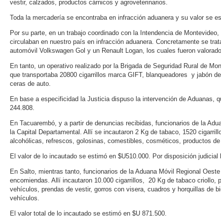
vestir, calzados, productos cárnicos y agroveterinarios.
Toda la mercadería se encontraba en infracción aduanera y su valor se e
Por su parte, en un trabajo coordinado con la Intendencia de Montevideo,
circulaban en nuestro país en infracción aduanera. Concretamente se tr
automóvil Volkswagen Gol y un Renault Logan, los cuales fueron valorad
En tanto, un operativo realizado por la Brigada de Seguridad Rural de Mon
que transportaba 20800 cigarrillos marca GIFT, blanqueadores y jabón de r
ceras de auto.
En base a especificidad la Justicia dispuso la intervención de Aduanas, 
244.808.
En Tacuarembó, y a partir de denuncias recibidas, funcionarios de la Ad
la Capital Departamental. Allí se incautaron 2 Kg de tabaco, 1520 cigarril
alcohólicas, refrescos, golosinas, comestibles, cosméticos, productos de 
El valor de lo incautado se estimó en $U510.000. Por disposición judicia
En Salto, mientras tanto, funcionarios de la Aduana Móvil Regional Oest
encomiendas. Allí incautaron 10.000 cigarrillos, 20 Kg de tabaco criollo, 
vehículos, prendas de vestir, gorros con visera, cuadros y horquillas de b
vehículos.
El valor total de lo incautado se estimó en $U 871.500.