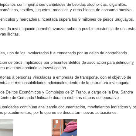
epósitos con importantes cantidades de bebidas alcohólicas, cigarrillos,
 cosméticos, textiles, juguetes, mochilas y otros bienes de consumo masivo.
vehículos y mercadería incautada supera los 9 millones de pesos uruguayos.
o, la investigación permitió avanzar sobre la posible existencia de una estr
as ilícitas.
les, uno de los involucrados fue condenado por un delito de contrabando.
ción de otros implicados por presuntos delitos de asociación para delinquir y
s mientras continúa la investigación.
torias a personas vinculadas a empresas de transporte, con el objetivo de
entuales responsabilidades adicionales dentro de la estructura investigada.
ía de Delitos Económicos y Complejos de 2° Turno, a cargo de la Dra. Sandra
Centro de Comando Unificado durante distintas etapas del operativo.
autoridades continúan analizando documentación, movimientos logísticos y o
os procedimientos, por lo que no se descartan nuevas actuaciones.