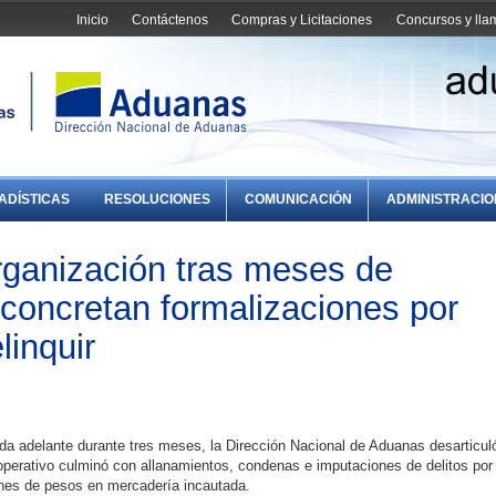
Inicio
Contáctenos
Compras y Licitaciones
Concursos y ll
ADÍSTICAS
RESOLUCIONES
COMUNICACIÓN
ADMINISTRACI
rganización tras meses de
 concretan formalizaciones por
linquir
da adelante durante tres meses, la Dirección Nacional de Aduanas desarticul
operativo culminó con allanamientos, condenas e imputaciones de delitos por
ones de pesos en mercadería incautada.