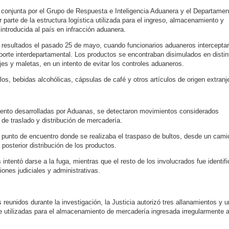
a conjunta por el Grupo de Respuesta e Inteligencia Aduanera y el Departamen
r parte de la estructura logística utilizada para el ingreso, almacenamiento y
ntroducida al país en infracción aduanera.
 resultados el pasado 25 de mayo, cuando funcionarios aduaneros intercepta
orte interdepartamental. Los productos se encontraban disimulados en distin
es y maletas, en un intento de evitar los controles aduaneros.
los, bebidas alcohólicas, cápsulas de café y otros artículos de origen extranj
imiento desarrolladas por Aduanas, se detectaron movimientos considerados
o de traslado y distribución de mercadería.
 punto de encuentro donde se realizaba el traspaso de bultos, desde un cami
 posterior distribución de los productos.
intentó darse a la fuga, mientras que el resto de los involucrados fue identif
iones judiciales y administrativas.
reunidos durante la investigación, la Justicia autorizó tres allanamientos y 
 utilizadas para el almacenamiento de mercadería ingresada irregularmente a