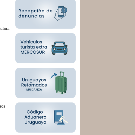
uctura
tros