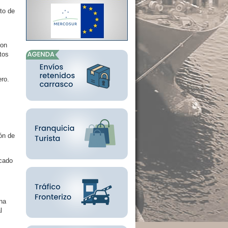
to de
ron
tos
ero.
ón de
icado
una
l