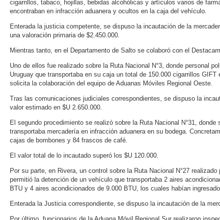
cigarrillos, tabaco, hojillas, bebidas alcohólicas y artículos varios de fa
encontraban en infracción aduanera y ocultos en la caja del vehículo.
Enterada la justicia competente, se dispuso la incautación de la mercader
una valoración primaria de $2.450.000.
Mientras tanto, en el Departamento de Salto se colaboró con el Destacam
Uno de ellos fue realizado sobre la Ruta Nacional N°3, donde personal pol
Uruguay que transportaba en su caja un total de 150.000 cigarrillos GIFT 
solicita la colaboración del equipo de Aduanas Móviles Regional Oeste.
Tras las comunicaciones judiciales correspondientes, se dispuso la incaut
valor estimado en $U 2.650.000.
El segundo procedimiento se realizó sobre la Ruta Nacional N°31, donde 
transportaba mercadería en infracción aduanera en su bodega. Concretam
cajas de bombones y 84 frascos de café.
El valor total de lo incautado superó los $U 120.000.
Por su parte, en Rivera, un control sobre la Ruta Nacional N°27 realizado
permitió la detención de un vehículo que transportaba 2 aires acondicion
BTU y 4 aires acondicionados de 9.000 BTU, los cuales habían ingresado 
Enterada la Justicia correspondiente, se dispuso la incautación de la me
Por último, funcionarios de la Aduana Móvil Regional Sur realizaron insp