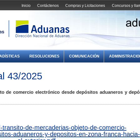
Inicio
Contáctenos
Compras y Licitaciones
Concursos y ll
ADÍSTICAS
RESOLUCIONES
COMUNICACIÓN
ADMINISTRACI
l 43/2025
eto de comercio electrónico desde depósitos aduaneros y depó
f-transito-de-mercaderias-objeto-de-comercio-
itos-aduaneros-y-depositos-en-zona-franca-hacia-