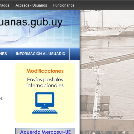
amados
Accesos - Usuarios
Funcionarios
ONES
INFORMACIÓN AL USUARIO
l.