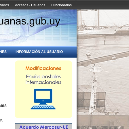
amados
Accesos - Usuarios
Funcionarios
ONES
INFORMACIÓN AL USUARIO
e
itió
y,