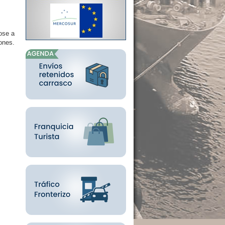
ose a
ones.